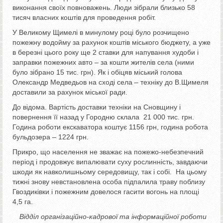
виконання своїх повноважень. Люди зібрали близько 58
тисяч власних коштів для проведення робіт.
У Великому Щимелі в минулому році було розчищено
пожежну водойму за рахунок коштів міського бюджету, а уже
в березні цього року ще 2 ставки для напування худоби і
заправки пожежних авто – за кошти жителів села (ними
було зібрано 15 тис. грн). Як і обіцяв міський голова
Олександр Медведьов на сході села – техніку до В.Щимеля
доставили за рахунок міської ради.
До відома. Вартість доставки техніки на Сновщину і
повернення її назад у Городню склала 21 000 тис. грн.
Година роботи екскаватора коштує 1156 грн, година робота
бульдозера – 1224 грн.
Прикро, що населення не зважає на пожежо-небезпечний
період і продовжує випалювати суху рослинність, завдаючи
шкоди як навколишньому середовищу, так і собі. На цьому
тижні знову невстановлена особа підпалила траву поблизу
Гвоздиківки і пожежним довелося гасити вогонь на площі
4,5 га.
Відділ організаційно-кадрової та інформаційної роботи