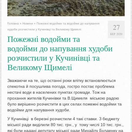
Головна
»
Новини
»
Пожежні водойми та водойми до напування
27
худоби розчистили у Кучинівці та Великому Щимелі
БЕР 2020
Пожежні водойми та
водойми до напування худоби
розчистили у Кучинівці та
Великому Щимелі
Зважаючи на те, що останні роки влітку встановлюється
спекотна й посушлива погода, гостро постає проблема
нестачі води в населених пунктах громади. Тож на
прохання жителів Кучинівки та В.Щимеля міською радою
було вирішено розчистити в цих селах пожежні водойми та
водойми для напування худоби.
У Кучинівці в березні розчистили 4 такі ставки. З бюджету
міської ради виділили 80 тис. грн., у тому числі 10 тис. грн.,
які були надані депутату міської ради Михайлу Булденку на