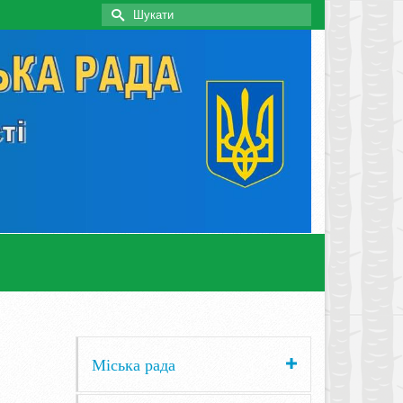
Search
for:
Міська рада