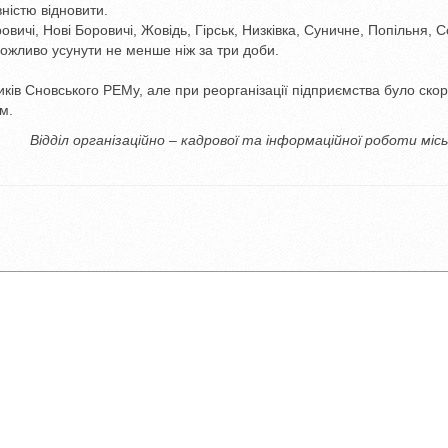
ністю відновити.
вичі, Нові Боровичі, Жовідь, Гірськ, Низківка, Суничне, Попільня, С
 можливо усунути
не менше ніж за три доби.
иків Сновського РЕМу, але при реорганізації підприємства було ско
м.
Відділ організаційно – кадрової та інформаційної роботи місь