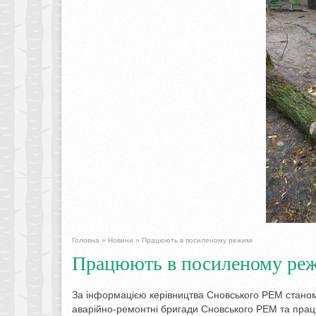
Головна
»
Новини
»
Працюють в посиленому режимі
Працюють в посиленому ре
За інформацією керівництва Сновського РЕМ станом
аварійно-ремонтні бригади Сновського РЕМ та праці