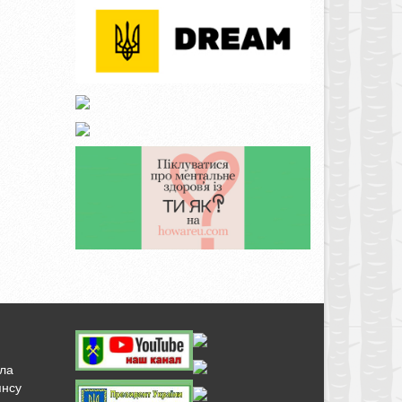
ала
янсу