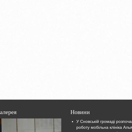
алерея
Новини
У Сновській громаді розпоч
роботу мобільна клініка Аль