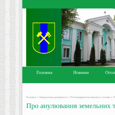
Головна
Новини
Ого
Головна
»
Нормативні документи
»
Розпорядження міського голови
»
П
Про анулювання земельних т