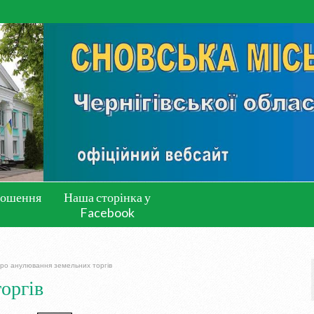
лошення
Наша сторінка у
Facebook
ро анулювання земельних торгів
оргів