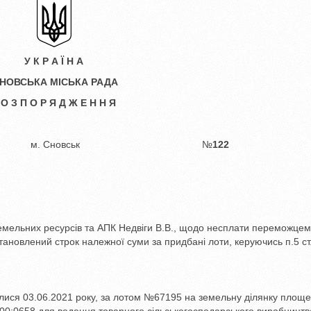
У К Р А Ї Н А
НОВСЬКА МІСЬКА РАДА
 О З П О Р Я Д Ж Е Н Н Я
021 року м. Сновськ №
122
земельних ресурсів та АПК Недвіги В.В., щодо несплати переможцем
установлений строк належної суми за придбані лоти, керуючись п.5 ст
булися 03.06.2021 року, за лотом №67195 на земельну ділянку площ
00:0658 для ведення товарного сільськогосподарського виробництв