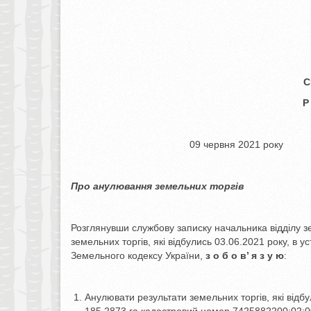
С
Р
09 червня 2
Про анулювання земельних торгів
Розглянувши службову записку начальника відділу 
земельних торгів, які відбулись 03.06.2021 року, в 
Земельного кодексу України,
з о б о в’ я з у ю
:
Анулювати результати земельних торгів, які від
185,2873 га кадастровий номер 7425882200:02:0