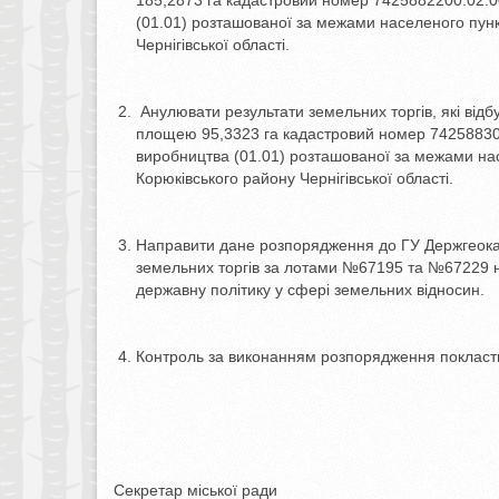
(01.01) розташованої за межами населеного пунк
Чернігівської області.
Анулювати результати земельних торгів, які від
площею 95,3323 га кадастровий номер 742588300
виробництва (01.01) розташованої за межами нас
Корюківського району Чернігівської області.
Направити дане розпорядження до ГУ Держгеокад
земельних торгів за лотами №67195 та №67229 на
державну політику у сфері земельних відносин.
Контроль за виконанням розпорядження покласти 
Секретар міської ради Ната