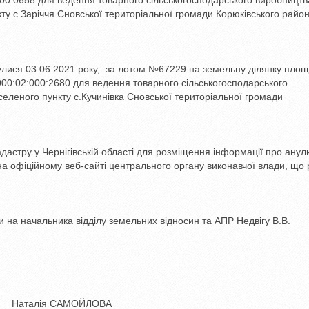
ту с.Заріччя Сновської територіальної громади Корюківського райо
булися 03.06.2021 року, за лотом №67229 на земельну ділянку пло
0:02:000:2680 для ведення товарного сільськогосподарського
еленого пункту с.Кучинівка Сновської територіальної громади
астру у Чернігівській області для розміщення інформації про ану
 офіційному веб-сайті центрального органу виконавчої влади, що 
на начальника відділу земельних відносин та АПР Недвігу В.В.
лія САМОЙЛОВА