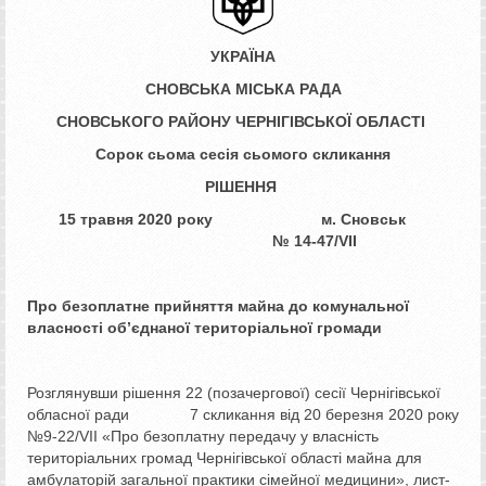
УКРАЇНА
СНОВСЬКА МІСЬКА РАДА
СНОВСЬКОГО РАЙОНУ ЧЕРНІГІВСЬКОЇ ОБЛАСТІ
Сорок сьома сесія сьомого скликання
РІШЕННЯ
15 травня 2020 року м. Сновськ
№ ­­­14-47/VII
Про безоплатне прийняття майна
до комунальної
власності
об’єднаної територіальної громади
Розглянувши рішення 22 (позачергової) сесії Чернігівської
обласної ради 7 скликання від 20 березня 2020 року
№9-22/VII «Про безоплатну передачу у власність
територіальних громад Чернігівської області майна для
амбулаторій загальної практики сімейної медицини», лист-