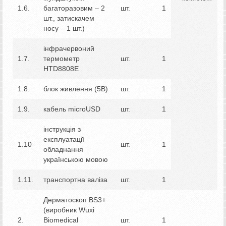
1.6.
багаторазовим – 2
шт.
1
шт., затискачем
носу – 1 шт.)
інфрачервоний
1.7.
термометр
шт.
1
HTD8808E
1.8.
блок живлення (5В)
шт.
1
1.9.
кабель microUSD
шт.
1
інструкція з
експлуатації
1.10
шт.
1
обладнання
українською мовою
1.11.
транспортна валіза
шт.
1
Дерматоскоп BS3+
(виробник Wuxi
2.
Biomedical
шт.
1