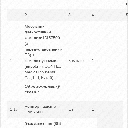
г
1
2
3
4
Мобільний
діагностичний
комплекс IDIS7500
(з
передустановленим
ПЗ) з
1.
комплектуючими
Комплект
1
(виробник CONTEC
Medical Systems
Co., Ltd, Китай)
Один комплект у
складі:
монітор пацієнта
1.1.
шт.
1
HMS7500
блок живлення (9В)