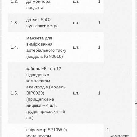
1.2.
до монітора
шт.
1
пацієнта
датчик SpO2
1.3.
шт.
1
пульсоксиметра
манжета для
вимірювання
1.4.
шт.
1
артеріального тиску
(модель IGN0010)
кабель ЕКГ на 12
відведень з
комплектом
електродів (модель
1.5.
ВІР0029)
шт.
1
(прищепки на
кінцівки – 4 шт.,
грудні присоски – 6
шт.)
спірометр SР10W (з
1
мундштуком
комплект