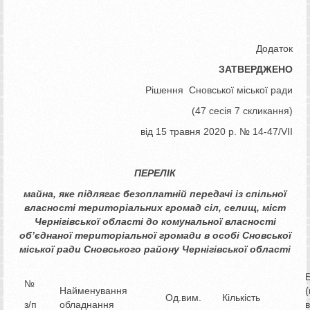
Додаток
ЗАТВЕРДЖЕНО
Рішення Сновської міської ради
(47 сесія 7 скликання)
від 15 травня 2020 р. № 14-47/VІІ
ПЕРЕЛІК
майна,
яке підлягає безоплатній передачі із спільної
власності територіальних громад сіл, селищ,
міст
Чернігівської області до комунальної власності
об’єднаної територіальної громади
в особі Сновської
міської ради Сновського району Чернігівської області
№
Найменування
(
Од.вим.
Кількість
з/п
обладнання
в