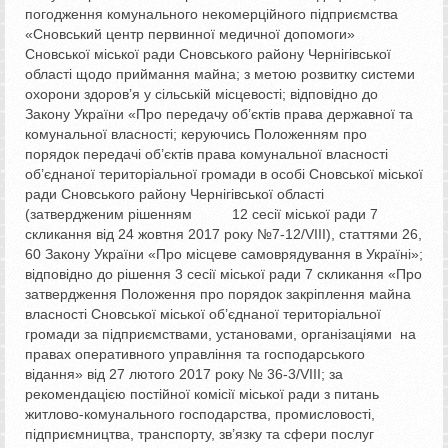
погодження комунального некомерційного підприємства
«Сновський центр первинної медичної допомоги»
Сновської міської ради Сновського району Чернігівської
області щодо приймання майна; з метою розвитку системи
охорони здоров’я у сільській місцевості; відповідно до
Закону України «Про передачу об’єктів права державної та
комунальної власності; керуючись Положенням про
порядок передачі об’єктів права комунальної власності
об’єднаної територіальної громади в особі Сновської міської
ради Сновського району Чернігівської області
(затвердженим рішенням 12 сесії міської ради 7
скликання від 24 жовтня 2017 року №7-12/VIII), статтями 26,
60 Закону України «Про місцеве самоврядування в Україні»;
відповідно до рішення 3 сесії міської ради 7 скликання «Про
затвердження Положення про порядок закріплення майна
власності Сновської міської об’єднаної територіальної
громади за підприємствами, установами, організаціями на
правах оперативного управління та господарського
відання» від 27 лютого 2017 року № 36-3/VІІІ; за
рекомендацією постійної комісії міської ради з питань
житлово-комунального господарства, промисловості,
підприємництва, транспорту, зв’язку та сфери послуг