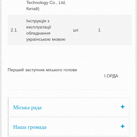
Technology Co., Ltd,
Китай)
Інструкція з
експлуатації
2.1.
шт.
1
обладнання
українською мовою
Перший заступник міського голови
І.ОРДА
Міська рада
Наша громада