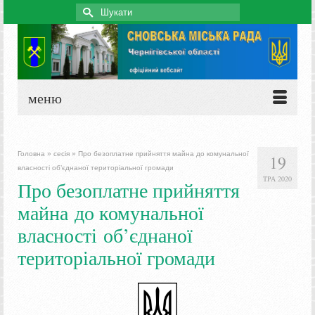
Search
for:
меню
Головна
»
сесія
»
Про безоплатне прийняття майна до комунальної
19
власності об’єднаної територіальної громади
ТРА 2020
Про безоплатне прийняття
майна до комунальної
власності об’єднаної
територіальної громади