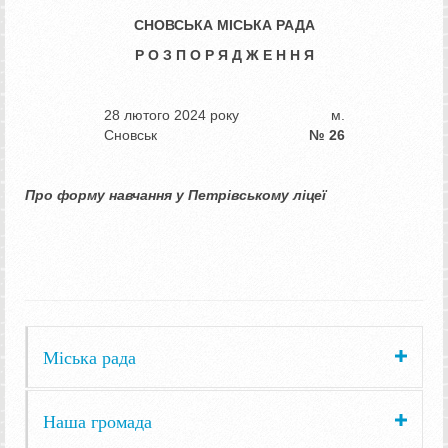
СНОВСЬКА МІСЬКА РАДА
Р О З П О Р Я Д Ж Е Н Н Я
28 лютого 2024 року м.
Сновськ
№ 26
Про форму навчання
у Петрівському ліцеї
Міська рада
Наша громада