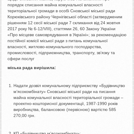
порядок списання майна комунальної власності
територіальної громади в особі Сновської міської ради
Корюківського району Чернігівської області (затвердженим
рішенням 12 сесії міської ради 7 скликання від 24 жовтня
2017 року № 6-12/VIIІ), статтями 26, 60 Закону України
«Про місцеве самоврядування в Україні»; за рекомендацією
постійної комісії міської ради з питань комунальної
власності, житлово-комунального господарства,
промисловості, підприємництва, транспорту, зв’язку та
сфери послуг
міська рада вирішила:
Надати дозвіл комунальному підприємству «Будівництво
м’ясокомбінату» Сновської міської ради на писання
майна комунальної власності територіальної громади –
проектно-кошторисної документації, 1987-1990 років
виробництва, балансовою (первісною) вартістю 585
270,00 грн.
КП «Будівництво м’ясокомбінату»: