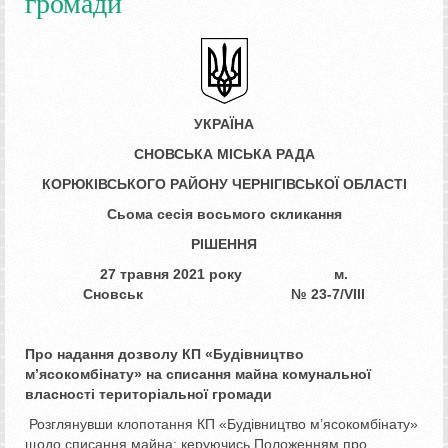
громади
УКРАЇНА
СНОВСЬКА МІСЬКА РАДА
КОРЮКІВСЬКОГО РАЙОНУ ЧЕРНІГІВСЬКОЇ ОБЛАСТІ
Сьома сесія восьмого скликання
РІШЕННЯ
27 травня 2021 року м.
Сновськ № ­­­23-7/VIІI
Про надання дозволу КП «Будівництво
м’ясокомбінату»
на списання майна комунальної
власності
територіальної громади
Розглянувши клопотання КП «Будівництво м’ясокомбінату»
щодо списання майна; керуючись Положенням про