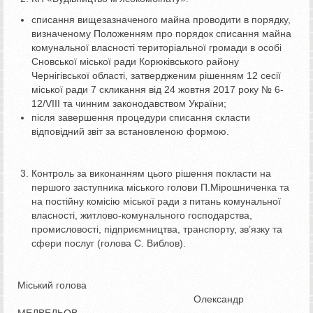
списання вищезазначеного майна проводити в порядку,
визначеному Положенням про порядок списання майна
комунальної власності територіальної громади в особі
Сновської міської ради Корюківського району
Чернігівської області, затвердженим рішенням 12 сесії
міської ради 7 скликання від 24 жовтня 2017 року № 6-
12/VIIІ та чинним законодавством України;
після завершення процедури списання скласти
відповідний звіт за встановленою формою.
Контроль за виконанням цього рішення покласти на
першого заступника міського голови П.Мірошниченка та
на постійну комісію міської ради з питань комунальної
власності, житлово-комунального господарства,
промисловості, підприємництва, транспорту, зв’язку та
сфери послуг (голова С. Виблов).
Міський голова
Олександр
МЕДВЕДЬОВ