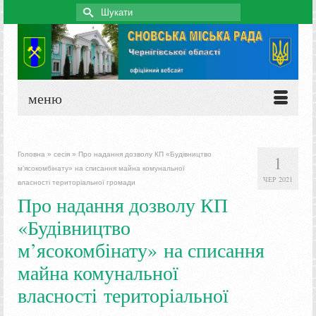
Search
for:
меню
Головна
»
сесія
»
Про надання дозволу КП «Будівництво
1
м’ясокомбінату» на списання майна комунальної
ЧЕР 2021
власності територіальної громади
Про надання дозволу КП
«Будівництво
м’ясокомбінату» на списання
майна комунальної
власності територіальної