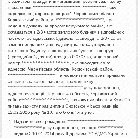
із захистом прав дитини» зі змінами, розглянувши заяву
громадянки *******************************, *************** року
народження, адреса реєстрації: Чернігівська область,
Корюківський район, м. *******************************, про
надання дозволу на продаж нерухомого майна, яке
складається з 2/3 часток житлового будинку з відповідною
часткою господарських будівель та споруд та 2/3 часток
земельної ділянки для будівництва і обслуговування
житлового будинку, господарських будівель і споруд
(присадибної ділянки) площею 0,0707 га, кадастровий
номер *******************************, яке знаходиться за
адресою: Чернігівська область, Корюківський район,
*******************************, та належить їй на праві приватної
спільної часткової власності, громадянину
*******************************, **************** року народження,
адреса реєстрації: Чернігівська область, Корюківський
район*******************************, враховуючи рішення Комісії з
питань захисту прав дитини Сновської міської ради від
12.02.2026 року № 10,
з о б о в ’ я з у ю
:
Надати дозвіл громадянці *******************************,
****************** року народження, паспорт ****************,
виданий 10.01.2014 року Щорським РС УДМС України в