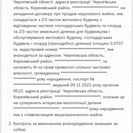
Чернігівській області, адреса реєстрації: Чернігівська
область, Корюківський район, *******************************, на
укладення договору про продаж нерухомого майна, яке
складається з 2/3 часток житлового будинку з
відповідною часткою господарських будівель та споруд
та 2/3 часток земельної ділянки для будівництва і
обслуговування житлового будинку, господарських
будівель і споруд (присадибної ділянки) площею 0,0707
га, кадастровий номер *******************************, яке
знаходиться за адресою: Чернігівська область,
Корюківський район, *******************************, та
належить їй на праві приватної спільної часткової
власності, громадянину *******************************,
*************** року народження, паспорт №
*************************, виданий 09.11.2021 року органом
0510, адреса реєстрації: Чернігівська область,
Корюківський район, *******************************, оскільки це
не суперечить інтересам малолітньої дитини
*******************************, ****************** року народження,
яка є співвласницею вищезазначеного майна.
Контроль за виконанням розпорядження залишаю за
собою.