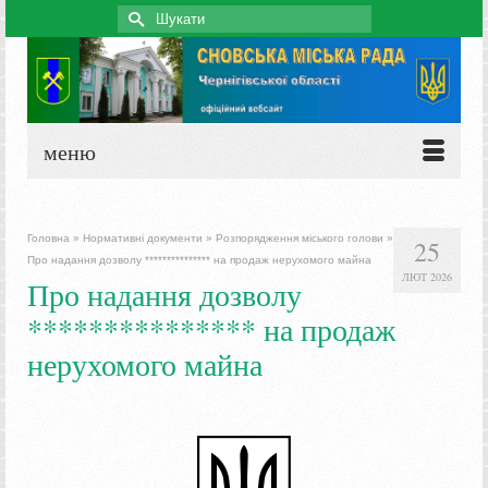
Search
for:
меню
Головна
»
Нормативні документи
»
Розпорядження міського голови
»
25
Про надання дозволу *************** на продаж нерухомого майна
ЛЮТ 2026
Про надання дозволу
*************** на продаж
нерухомого майна