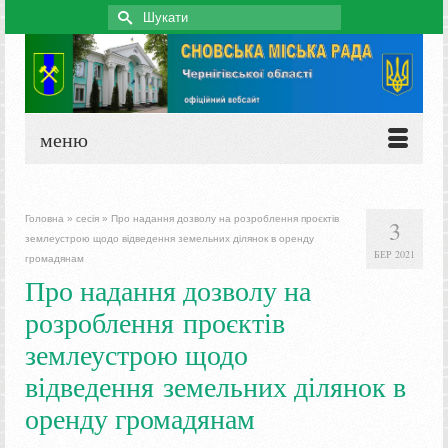
Search
for:
меню
Головна
»
сесія
»
Про надання дозволу на розроблення проєктів
3
землеустрою щодо відведення земельних ділянок в оренду
БЕР 2021
громадянам
Про надання дозволу на
розроблення проєктів
землеустрою щодо
відведення земельних ділянок в
оренду громадянам