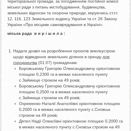
територіальної громади, за погодженням постійної комісії
міської ради з питань містобудування, будівництва,
земельних відносин та охорони природи, керуючись ст.ст.
12, 116, 123 Земельного кодексу України та ст. 26 Закону
України «Про місцеве самоврядування в Україні»
міська рада в и р і ш и л а :
Надати дозвіл на розроблення проєктів землеустрою
щодо відведення земельних ділянок в оренду
для
городництва
(01.07) громадянам:
Боровському Григорію Олександровичу орієнтовною
площею 0,2300 га в межах населеного пункту
с.Займище строком на 49 років;
Боровському Григорію Олександровичу орієнтовною
площею 0,2500 га в межах населеного пункту
с.Займище строком на 49 років;
Охременко Наталії Анатоліївні орієнтовною площею
0,2000 га в межах населеного пункту с.Сновськ
строком на 49 років;
Дятел Надії Олексіївні орієнтовною площею 0,2000 га
в межах населеного пункту с.Сновськ строком на 49