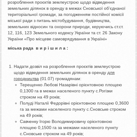
розроблення проєктів землеустрою щодо відведення
земельних ділянок в оренду в межах Сновської об’єднаної
територіальної громади, за погодженням постійної комісії
міської ради з питань містобудування, будівництва,
земельних відносин та охорони природи, керуючись ст.ст.
12, 116, 123 Земельного кодексу України та ст. 26 Закону
України «Про місцеве самоврядування в Україні»
міська рада в и р і ш и л а :
Надати дозвіл на розроблення проєктів землеустрою
щодо відведення земельних ділянок в оренду
для
городництва
(01.07) громадянам:
Терещенко Любові Назарівні орієнтовною площею
0,1300 га в межах населеного пункту с.Рогізки
строком на 49 років;
Полуді Наталії Федорівні орієнтовною площею 0,3600
га за межами населеного пункту с.Сновське строком
на 49 років;
Савченку Ігорю Володимировичу орієнтовною
площею 0,1500 га за межами населеного пункту
с.Сновське строком на 49 років;