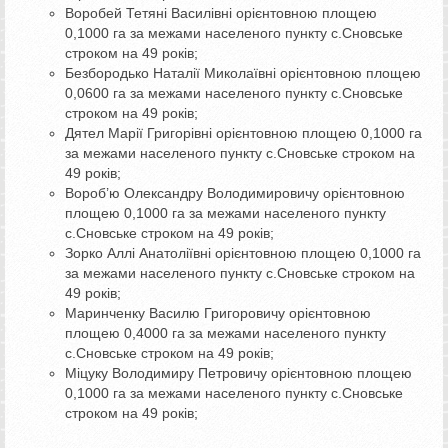
Воробей Тетяні Василівні орієнтовною площею
0,1000 га за межами населеного пункту с.Сновське
строком на 49 років;
Безбородько Наталії Миколаївні орієнтовною площею
0,0600 га за межами населеного пункту с.Сновське
строком на 49 років;
Дятел Марії Григорівні орієнтовною площею 0,1000 га
за межами населеного пункту с.Сновське строком на
49 років;
Вороб’ю Олександру Володимировичу орієнтовною
площею 0,1000 га за межами населеного пункту
с.Сновське строком на 49 років;
Зорко Аллі Анатоліївні орієнтовною площею 0,1000 га
за межами населеного пункту с.Сновське строком на
49 років;
Маринченку Василю Григоровичу орієнтовною
площею 0,4000 га за межами населеного пункту
с.Сновське строком на 49 років;
Міцуку Володимиру Петровичу орієнтовною площею
0,1000 га за межами населеного пункту с.Сновське
строком на 49 років;