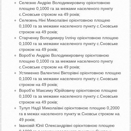
Селезню Андрію Володимировичу орієнтовною
площею 0,1000 га за межами населеного пункту
с.Сновське строком на 49 років;
Селезень Ніні Миколаївні орієнтовною площею
0,1000 га за межами населеного пункту с.Сновське
строком на 49 років;
Старченку Володимиру Іллічу орієнтовною площею
0,1000 га за межами населеного пункту с.Сновське
строком на 49 років;
Вороб’ю Андрію Володимировичу орієнтовною
площею 0,1000 га за межами населеного пункту
с.Сновське строком на 49 років;
Устименко Валентині Вікторівні орієнтовною площею
0,1000 га за межами населеного пункту с.Сновське
строком на 49 років;
Вороб’ю Максиму Юрійовичу орієнтовною площею
0,1000 га за межами населеного пункту с.Сновське
строком на 49 років;
Тулуп Надії Миколаївні орієнтовною площею 0,2000
га в межах населеного пункту м.Сновськ строком на
49 років;
Івановій Юлії Олександрівні орієнтовною площею