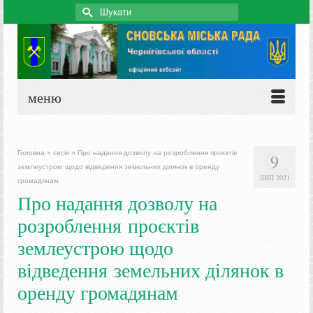
Search
for:
меню
Головна
»
сесія
»
Про надання дозволу на розроблення проєктів
9
землеустрою щодо відведення земельних ділянок в оренду
ЛИП 2021
громадянам
Про надання дозволу на
розроблення проєктів
землеустрою щодо
відведення земельних ділянок в
оренду громадянам