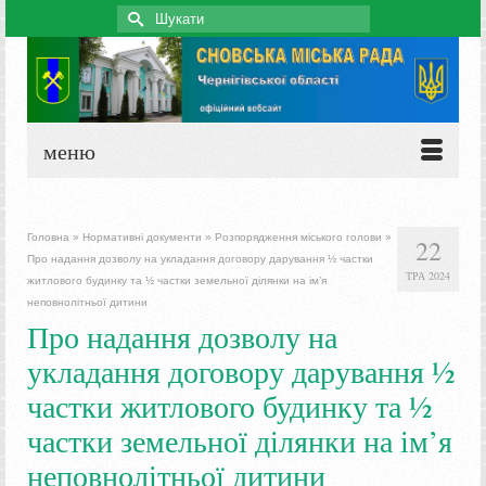
Search
for:
меню
Головна
»
Нормативні документи
»
Розпорядження міського голови
»
22
Про надання дозволу на укладання договору дарування ½ частки
ТРА 2024
житлового будинку та ½ частки земельної ділянки на ім’я
неповнолітньої дитини
Про надання дозволу на
укладання договору дарування ½
частки житлового будинку та ½
частки земельної ділянки на ім’я
неповнолітньої дитини