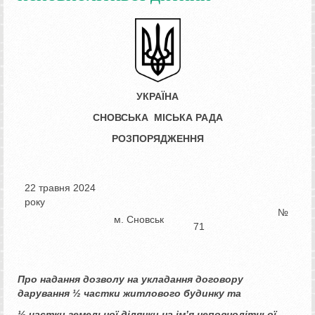
УКРАЇНА
СНОВСЬКА МІСЬКА РАДА
РОЗПОРЯДЖЕННЯ
22 травня 2024
року
№
м. Сновськ
71
Про надання дозволу на укладання договору
дарування ½ частки житлового будинку та
½ частки земельної ділянки
на ім’я неповнолітньої