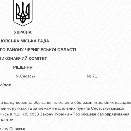
УКРАЇНА
НОВСЬКА МІСЬКА РАДА
О РАЙОНУ ЧЕРНІГІВСЬКОЇ ОБЛАСТІ
ВИКОНАВЧИЙ КОМІТЕТ
РІШЕННЯ
021 року м.Сновськ № 71
 гілок
 валку дерев та обрізання гілок, акти обстеження зелених насадж
лених пунктах та за межами населених пунктів Сновської міської
чись п.п.1, ч.
б)
ст.33 Закону України «Про місцеве самоврядування 
і ш и в:
місту Сновськ: