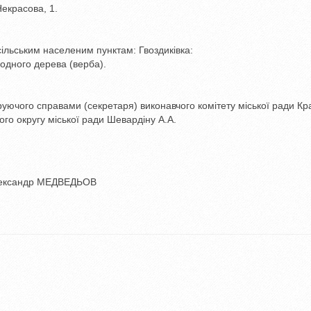
екрасова, 1.
 сільським населеним пунктам: Гвоздиківка:
 одного дерева (верба).
уючого справами (секретаря) виконавчого комітету міської ради Кр
ого округу міської ради Шевардіну А.А.
 МЕДВЕДЬОВ