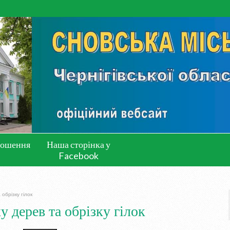
лошення
Наша сторінка у
Facebook
обрізку гілок
 дерев та обрізку гілок