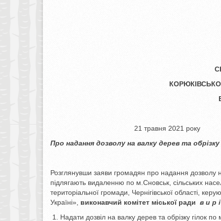
С
КОРЮКІВСЬКОГ
21 травня 2
Про надання дозволу на
валку дерев та обрізку
Розглянувши заяви громадян про надання дозволу на
підлягають видаленню по м.Сновськ, сільських насе
територіальної громади, Чернігівської області, керую
Україні»,
виконавчий комітет міської ради
в и р 
Надати дозвіл на валку дерев та обрізку гілок по 