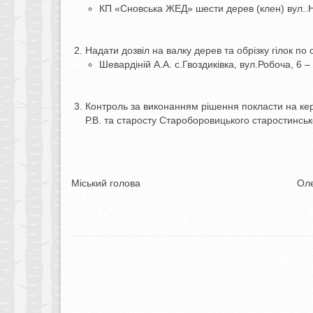
КП «Сновська ЖЕД» шести дерев (клен) вул..Н
Надати дозвіл на валку дерев та обрізку гілок по
Шевардіній А.А. с.Гвоздиківка, вул.Робоча, 6 –
Контроль за виконанням рішення покласти на кер
Р.В. та старосту Староборовицького старостинськ
Міський голова Олександр