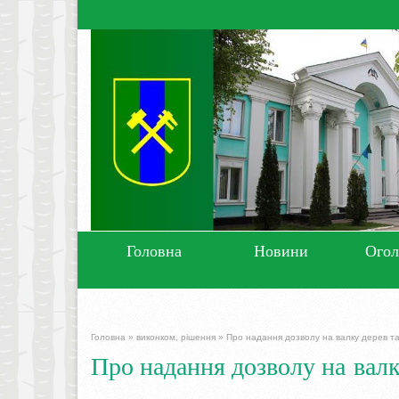
Головна
Новини
Ого
Головна
»
виконком, рішення
»
Про надання дозволу на валку дерев та 
Про надання дозволу на валку