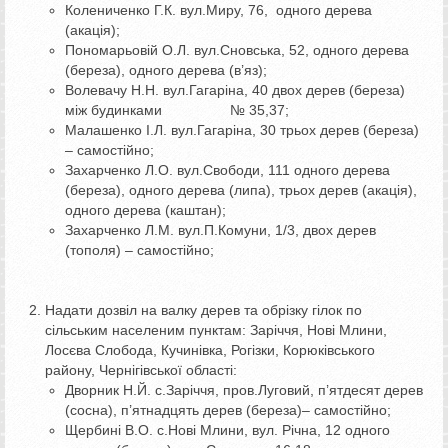
Колениченко Г.К. вул.Миру, 76, одного дерева
(акація);
Пономарьовій О.Л. вул.Сновська, 52, одного дерева
(береза), одного дерева (в’яз);
Волевачу Н.Н. вул.Гагаріна, 40 двох дерев (береза)
між будинками № 35,37;
Малашенко І.Л. вул.Гагаріна, 30 трьох дерев (береза)
– самостійно;
Захарченко Л.О. вул.Свободи, 111 одного дерева
(береза), одного дерева (липа), трьох дерев (акація),
одного дерева (каштан);
Захарченко Л.М. вул.П.Комуни, 1/3, двох дерев
(тополя) – самостійно;
Надати дозвіл на валку дерев та обрізку гілок по
сільським населеним пунктам: Заріччя, Нові Млини,
Лосєва Слобода, Кучинівка, Рогізки, Корюківського
району, Чернігівської області:
Дворник Н.Й. с.Заріччя, пров.Луговий, п’ятдесят дерев
(сосна), п’ятнадцять дерев (береза)– самостійно;
Щербині В.О. с.Нові Млини, вул. Річна, 12 одного