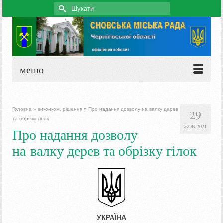
Search
for:
меню
Головна
»
виконком, рішення
»
Про надання дозволу на валку дерев
29
та обрізку гілок
ЖОВ 2021
Про надання дозволу
на валку дерев та обрізку гілок
УКРАЇНА