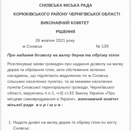
СНОВСЬКА МІСЬКА РАДА
КОРЮКІВСЬКОГО РАЙОНУ ЧЕРНІГІВСЬКОЇ ОБЛАСТІ
ВИКОНАВЧИЙ КОМІТЕТ
РІШЕННЯ
26 жовтня 2021 року
м.Сновськ № 139
Про надання дозволу на
валку дерев та обрізку гілок
Розглянувши заяви громадян про надання дозволу на валку
дерев та обрізання гілок, акти обстеження зелених
насаджень, що підлягають видаленню по м.Сновськ,
сільських населених пунктах, та за межами населених
пунктів Сновської територіальної громади, Чернігівської
області, керуючись п.п.1, ч.
б)
ст.33 Закону України «Про
місцеве самоврядування в Україні»,
виконавчий комітет
міської ради
в и р і ш и в
:
Надати дозвіл на валку дерев та обрізку гілок по місту
Сновськ: