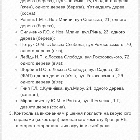
дерева (береза), вул.Сновська, 16,18 одного дерева
(клен), одного дерева (береза), п’ятнадцять дерев
(сосна);
Репняк Г.М. с.Нові Млини, вул.Сновська, 21, одного
дерева (береза);
Сильченко Г.О. с.Нові Млини, вул.Річна, 23, одного
дерева (береза);
Петрук О.М. с.Лосєва Слобода, вул.Рокосовського, 70,
одного дерева (в’яз);
Лебідь Н.П. с.Лосєва Слобода, вул.Рокосовського, 72
одного дерева (в’яз);
Щербині В.О. с.Лосєва Слобода, вул.Садова, 33
(ФАП) одного дерева (в’яз), вул.Рокосовського, 29
одного дерева (в’яз);
Гнип Г.Л. с.Кучинівка, вул.Миру, 24, одного дерева
(каштан);
Мірошниченку Ю.М. с.Рогізки, вул.Шевченка, 1-Г,
дев’яти дерев (сосна).
Контроль за виконанням рішення покласти на керуючого
справами (секретаря) виконавчого комітету Кравця Р.В.
та старост старостинських округів міської ради.