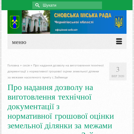
Search
for:
меню
Головна
»
сесія
»
Про надання дозволу на виготовлення технічної
3
документації з нормативної грошової оцінки земельної ділянки
ВЕР 2020
за межами населеного пункту с.Займище
Про надання дозволу на
виготовлення технічної
документації з
нормативної грошової оцінки
земельної ділянки за межами