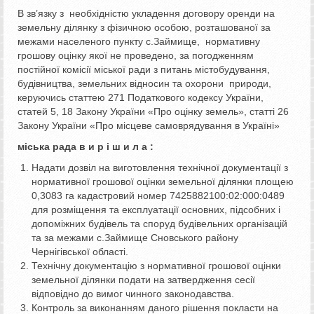
В зв’язку з необхідністю укладення договору оренди на
земельну ділянку з фізичною особою, розташованої за
межами населеного пункту с.Займище, нормативну
грошову оцінку якої не проведено, за погодженням
постійної комісії міської ради з питань містобудування,
будівництва, земельних відносин та охорони природи,
керуючись статтею 271 Податкового кодексу України,
статей 5, 18 Закону України «Про оцінку земель», статті 26
Закону України «Про місцеве самоврядування в Україні»
міська рада в и р і ш и л а :
Надати дозвіл на виготовлення технічної документації з
нормативної грошової оцінки земельної ділянки площею
0,3083 га кадастровий номер 7425882100:02:000:0489
для розміщення та експлуатації основних, підсобних і
допоміжних будівель та споруд будівельних організацій
та за межами с.Займище Сновського району
Чернігівської області.
Технічну документацію з нормативної грошової оцінки
земельної ділянки подати на затвердження сесії
відповідно до вимог чинного законодавства.
Контроль за виконанням даного рішення покласти на