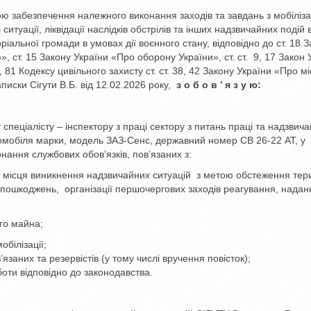
ою забезпечення належного виконання заходів та завдань з мобіліза
итуації, ліквідації наслідків обстрілів та інших надзвичайних подій
ріальної громади в умовах дії воєнного стану, відповідно до ст. 18 
», ст. 15 Закону України «Про оборону України», ст. ст. 9, 17 Закон 
 81 Кодексу цивільного захисту ст. ст. 38, 42 Закону України «Про м
аписки Сігути В.Б. від 12.02.2026 року,
з о б о в ’ я з у ю:
пеціалісту – інспектору з праці сектору з питань праці та надзвич
томобіля марки, модель ЗАЗ-Сенс, державний номер СВ 26-22 АТ, у
нання службових обов’язків, пов’язаних з:
а місця виникнення надзвичайних ситуацій з метою обстеження тер
их пошкоджень, організації першочергових заходів реагування, надан
го майна;
обілізації;
язаних та резервістів (у тому числі вручення повісток);
оти відповідно до законодавства.