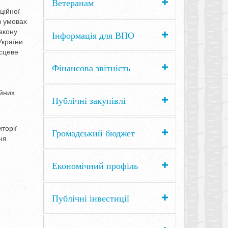
Ветеранам
ційної
 в умовах
Закону
Інформація для ВПО
України
ісцеве
Фінансова звітність
айних
Публічні закупівлі
иторії
Громадський бюджет
ня
Економічний профіль
Публічні інвестиції