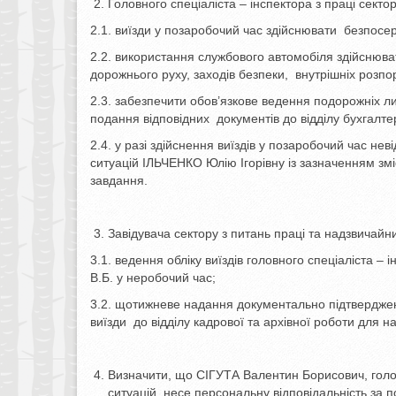
Головного спеціаліста – інспектора з праці сект
2.1. виїзди у позаробочий час здійснювати безпосер
2.2. використання службового автомобіля здійснюв
дорожнього руху, заходів безпеки, внутрішніх розпо
2.3. забезпечити обов’язкове ведення подорожніх ли
подання відповідних документів до відділу бухгалтерс
2.4. у разі здійснення виїздів у позаробочий час н
ситуацій ІЛЬЧЕНКО Юлію Ігорівну із зазначенням змі
завдання.
Завідувача сектору з питань праці та надзвичайни
3.1. ведення обліку виїздів головного спеціаліста –
В.Б. у неробочий час;
3.2. щотижневе надання документально підтверджен
виїзди до відділу кадрової та архівної роботи для 
Визначити, що СІГУТА Валентин Борисович, головн
ситуацій, несе персональну відповідальність за