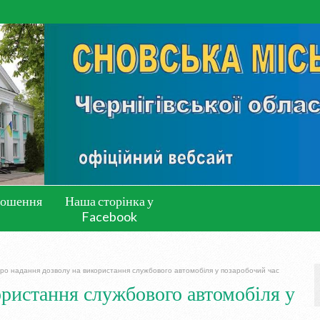
лошення
Наша сторінка у
Facebook
ро надання дозволу на використання службового автомобіля у позаробочий час
ористання службового автомобіля у