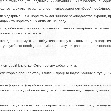
ору з питань праці та надзвичайних ситуацій СІГУТУ Валентина Бори
едньо та виключно за наявності невідкладної службової необхідност
ати з дотриманням норм та вимог чинного законодавства України, п
рядчих та нормативних актів міської ради;
стів, облік використання паливно-мастильних матеріалів та своєча
ького обліку та звітності.
евідкладно інформувати завідувача сектору з питань праці та надзви
сту службової необхідності, місця та часу, витраченого на виконанн
х ситуацій Ільченко Юлію Ігорівну забезпечити:
 інспектора з праці сектору з питань праці та надзвичайних ситуацій 
ої інформації (службових записок тощо) про здійснені у позаробоч
належного обліку робочого часу та оформлення відповідних документі
ий спеціаліст – інспектор з праці сектору з питань праці та надзв
 порушення даного розпорядження.