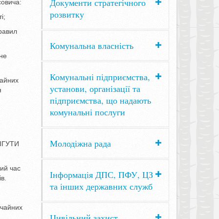
Документи стратегічного
совича:
розвитку
і;
равил
Комунальна власність
сне
Комунальні підприємства,
чайних
установи, організації та
я
підприємства, що надають
комунальні послуги
Молодіжна рада
СІГУТИ
ий час
Інформація ДПС, ПФУ, ЦЗ
в.
та інших державних служб
ичайних
Цивільний захист