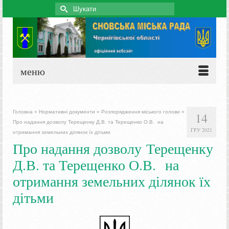
Search
for:
меню
Головна
»
Нормативні документи
»
Розпорядження міського голови
»
14
Про надання дозволу Терещенку Д.В. та Терещенко О.В. на
ГРУ 2021
отримання земельних ділянок їх дітьми
Про надання дозволу Терещенку
Д.В. та Терещенко О.В. на
отримання земельних ділянок їх
дітьми