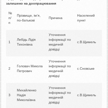
залишено на доопрацювання
№
Прізвище, ім’я,
Населений
п/
Причина
по-батькові
пункт
п
Уточнення
Лебідь Лідія
інформації по
1
с.В.Щимель
Тихонівна
медичній
довідці
Уточнення
Головач Микола
інформації по
2
с.Сновське
Петрович
медичній
довідці
Уточнення
Михайленко
інформації по
3
Надія
с.В.Щимель
медичній
Миколаївна
довідці