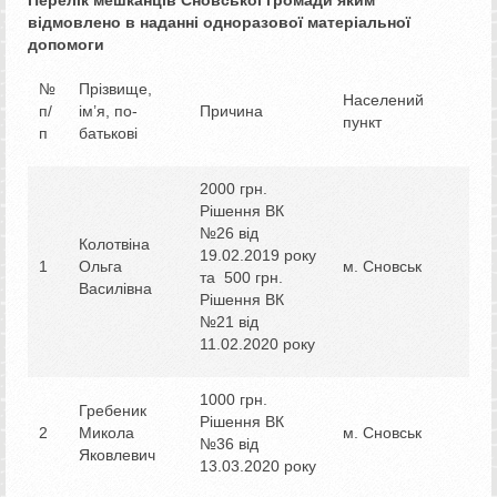
Перелік мешканців Сновської громади яким
відмовлено в наданні одноразової матеріальної
допомоги
№
Прізвище,
Населений
п/
ім’я, по-
Причина
пункт
п
батькові
2000 грн.
Рішення ВК
№26 від
Колотвіна
19.02.2019 року
1
Ольга
м. Сновськ
та 500 грн.
Василівна
Рішення ВК
№21 від
11.02.2020 року
1000 грн.
Гребеник
Рішення ВК
2
Микола
м. Сновськ
№36 від
Яковлевич
13.03.2020 року