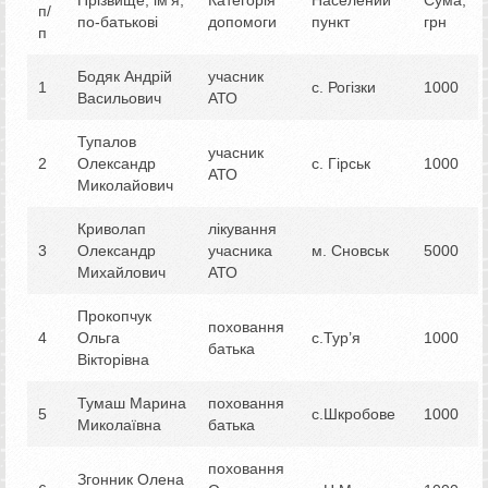
Прізвище, ім’я,
Категорія
Населений
Сума,
п/
по-батькові
допомоги
пункт
грн
п
Бодяк Андрій
учасник
1
с. Рогізки
1000
Васильович
АТО
Тупалов
учасник
2
Олександр
с. Гірськ
1000
АТО
Миколайович
Криволап
лікування
3
Олександр
учасника
м. Сновськ
5000
Михайлович
АТО
Прокопчук
поховання
4
Ольга
с.Тур’я
1000
батька
Вікторівна
Тумаш Марина
поховання
5
с.Шкробове
1000
Миколаївна
батька
поховання
Згонник Олена