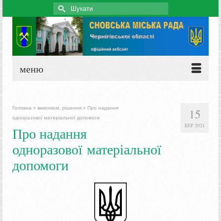
Search
for:
меню
Головна
»
виконком, рішення
»
Про надання
15
одноразової матеріальної допомоги
БЕР 2021
Про надання
одноразової матеріальної
допомоги