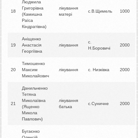
Людмила
Григорівна
лікування
18
с.В.Щимель
1000
(Камишна
матері
Раїса
Кіндратівна)
Аніщенко
с.
19
Анастасія
лікування
2000
Н.Боровичі
Георгіївна
Тимошенко
20
Максим
лікування
с. Низківка
2000
Миколайович
Данильченко
Тетяна
Миколаївна
лікування
21
с.Суничне
2000
(Ященко
батька
Микола
Павлович)
Бугаєнко
Олексій