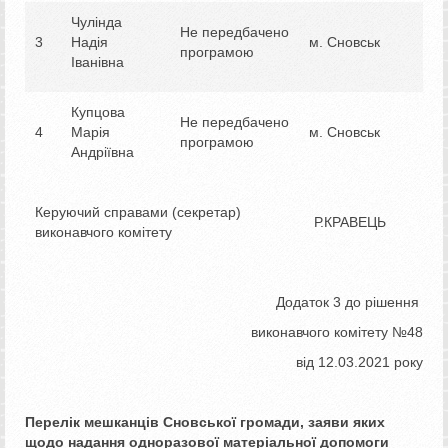
Чулінда
Не передбачено
3
Надія
м. Сновськ
програмою
Іванівна
Купцова
Не передбачено
4
Марія
м. Сновськ
програмою
Андріївна
Керуючий справами (секретар)
Р.КРАВЕЦЬ
виконавчого комітету
Додаток 3 до рішення
виконавчого комітету №48
від 12.03.2021 року
Перелік мешканців Сновської громади, заяви яких
щодо надання одноразової матеріальної допомоги