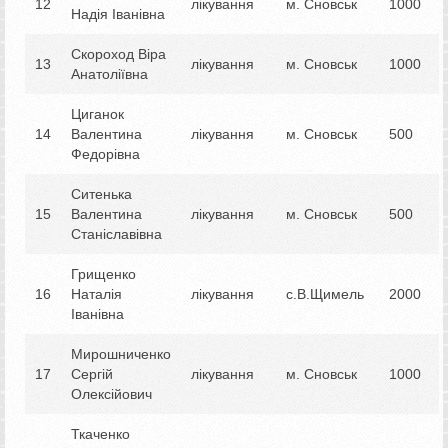
12
лікування
м. Сновськ
1000
Надія Іванівна
Скороход Віра
13
лікування
м. Сновськ
1000
Анатоліївна
Циганок
14
Валентина
лікування
м. Сновськ
500
Федорівна
Ситенька
15
Валентина
лікування
м. Сновськ
500
Станіславівна
Грищенко
16
Наталія
лікування
с.В.Щимель
2000
Іванівна
Мирошниченко
17
Сергій
лікування
м. Сновськ
1000
Олексійович
Ткаченко