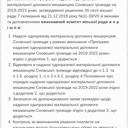
матеріальної допомоги мешканцям Сновської громади на
2019-2022 роки, затвердженої рішенням 30 сесії міської
ради 7 скликання від 21.12.2018 року №11-30/VII зі змінами
та доповненнями
виконавчий комітет міської ради в и р
і ш и в:
Надати одноразову матеріальну допомогу мешканцям
Сновської громади у рамках виконання «Програми
надання одноразової матеріальної допомоги
мешканцям Сновської громади на 2019-2022 роки»
згідно з додатком 1, що додається.
Відмовити в наданні одноразової матеріальної допомоги
мешканцям Сновської громади відповідно до п.1.3. та
п.1.6. розділу 1, п.п.3 п.4.1. розділу 4 Положення про
порядок надання одноразової матеріальної допомоги
мешканцям Сновської громади на 2019-2022 роки згідно
з додатком 2, що додається.
Залишити на доопрацювання заяви громадян щодо
надання одноразової матеріальної допомоги
мешканцям Сновської громади згідно з додатком 3, що
додається.
Контроль за виконанням рішення покласти на
начальника відділу бухгалтерського обліку та звітності –