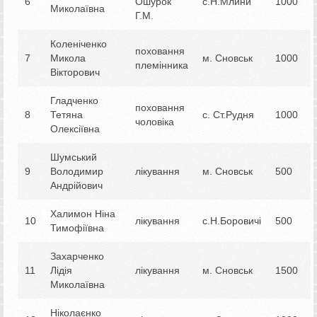
6
Ошурок
с.Н.Млини
1000
Миколаївна
Г.М.
Коленіченко
поховання
7
Микола
м. Сновськ
1000
племінника
Вікторович
Гладченко
поховання
8
Тетяна
с. Ст.Рудня
1000
чоловіка
Олексіївна
Шумський
9
Володимир
лікування
м. Сновськ
500
Андрійович
Халимон Ніна
10
лікування
с.Н.Боровичі
500
Тимофіївна
Захарченко
11
Лідія
лікування
м. Сновськ
1500
Миколаївна
Ніколаєнко