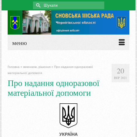
Search
for:
меню
Головна
»
виконком, рішення
»
Про надання одноразової
20
матеріальної допомоги
ВЕР 2021
Про надання одноразової
матеріальної допомоги
УКРАЇНА