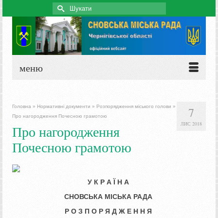
Search
for:
меню
Головна
»
Нормативні документи
»
Розпорядження міського голови
»
7
Про нагородження Почесною грамотою
ЛИС 2018
Про нагородження
Почесною грамотою
У К Р А Ї Н А
СНОВСЬКА МІСЬКА РАДА
Р О З П О Р Я Д Ж Е Н Н Я