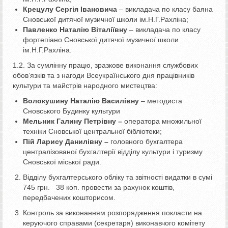
Крецулу
Сергія Івановича
– викладача по класу баяна
Сновської дитячої музичної школи ім.Н.Г.Рахліна;
Павленко Н
аталію Віталіївну
– викладача по класу
фортепіано Сновської дитячої музичної школи
ім.Н.Г.Рахліна.
1.2. За сумлінну працю, зразкове виконання службових
обовʼязків та з нагоди Всеукраїнського дня працівників
культури та майстрів народного мистецтва:
Волокушину
Наталію Василівну
– методиста
Сновського Будинку культури
Мельник
Галину Петрівну –
оператора множильної
техніки Сновської центральної бібліотеки;
Пій
Ларису Данилівну –
головного бухгалтера
централізованої бухгалтерії відділу культури і туризму
Сновської міської ради.
Відділу бухгалтерського обліку та звітності видатки в сумі
745 грн. 38 коп. провести за рахунок коштів,
передбачених кошторисом.
Контроль за виконанням розпорядження покласти на
керуючого справами (секретаря) виконавчого комітету