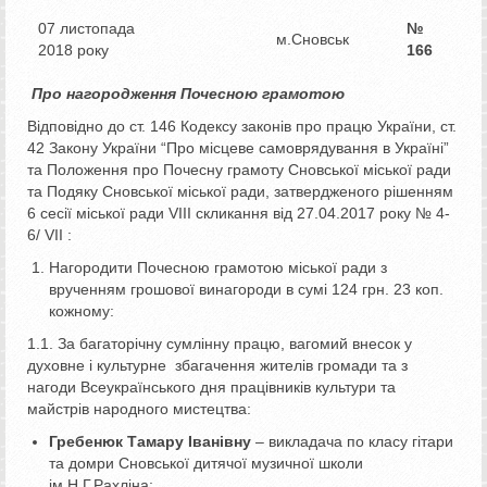
07 листопада
№
м.Сновськ
2018 року
166
Про нагородження Почесною грамотою
Відповідно до ст. 146 Кодексу законів про працю України, ст.
42 Закону України “Про місцеве самоврядування в Україні”
та Положення про Почесну грамоту Сновської міської ради
та Подяку Сновської міської ради, затвердженого рішенням
6 сесії міської ради VІІІ скликання від 27.04.2017 року № 4-
6/ VІІ :
Нагородити Почесною грамотою міської ради з
врученням грошової винагороди в сумі 124 грн. 23 коп.
кожному:
1.1. За багаторічну сумлінну працю, вагомий внесок у
духовне і культурне збагачення жителів громади та з
нагоди Всеукраїнського дня працівників культури та
майстрів народного мистецтва:
Гребенюк Т
амару Іванівну
– викладача по класу гітари
та домри Сновської дитячої музичної школи
ім.Н.Г.Рахліна;