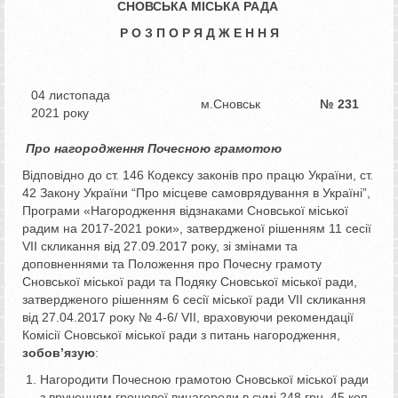
СНОВСЬКА МІСЬКА РАДА
Р О З П О Р Я Д Ж Е Н Н Я
04 листопада
м.Сновськ
№ 231
2021 року
Про нагородження Почесною грамотою
Відповідно до ст. 146 Кодексу законів про працю України, ст.
42 Закону України “Про місцеве самоврядування в Україні”,
Програми «Нагородження відзнаками Сновської міської
радим на 2017-2021 роки», затвердженої рішенням 11 сесії
VІІ скликання від 27.09.2017 року, зі змінами та
доповненнями та Положення про Почесну грамоту
Сновської міської ради та Подяку Сновської міської ради,
затвердженого рішенням 6 сесії міської ради VІІ скликання
від 27.04.2017 року № 4-6/ VІІ, враховуючи рекомендації
Комісії Сновської міської ради з питань нагородження,
зобов’язую
:
Нагородити Почесною грамотою Сновської міської ради
з врученням грошової винагороди в сумі 248 грн. 45 коп.