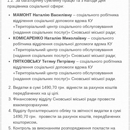
1.2. За багаторічну сумлінну працю та з нагоди Дня
працівника соціальної сфери:
МАМОНТ Наталію Василівну
– соціального робітника
відділення соціальної допомоги вдома КУ
«Територіальний центр соціального обслуговування
(надання соціальних послуг)» Сновської міської ради;
КОМІСАРЕНКО Наталію Миколаївну
– соціального
робітника відділення соціальної допомоги вдома КУ
«Територіальний центр соціального обслуговування
(надання соціальних послуг)» Сновської міської ради;
ПЯТКОВСЬКУ Тетяну Петрівну
– соціального робітника
відділення соціальної допомоги вдома КУ
«Територіальний центр соціального обслуговування
(надання соціальних послуг)» Сновської міської ради.
Видатки в сумі 1490,70 грн. віднести за рахунок коштів
передбачених на ці цілі.
Фінансовому відділу Сновської міської ради провести
взаєморозрахунки.
Відділу бухгалтерського обліку та звітності видатки в сумі
1490,70 грн. провести за рахунок коштів, передбачених
кошторисом
.
Контроль за виконанням розпорядження покласти на