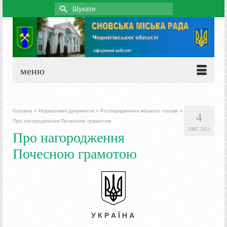
Search
for:
меню
Головна
»
Нормативні документи
»
Розпорядження міського голови
»
4
Про нагородження Почесною грамотою
ЛИС 2021
Про нагородження
Почесною грамотою
У К Р А Ї Н А