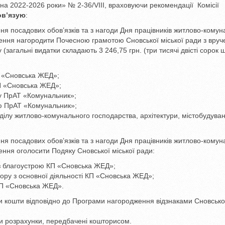
на 2022-2026 роки» № 2-36/VІІІ, враховуючи рекомендації Комісії
ов’язую
:
ня посадових обов’язків та з нагоди Дня працівників житлово-комун
лення нагородити Почесною грамотою Сновської міської ради з вруч
(загальні видатки складають 3 246,75 грн. (три тисячі двісті сорок ш
 «Сновська ЖЕД»;
П «Сновська ЖЕД»;
у ПрАТ «Комунальник»;
ю ПрАТ «Комунальник»;
ділу житлово-комунального господарства, архітектури, містобудува
ня посадових обов’язків та з нагоди Дня працівників житлово-комун
ення оголосити Подяку Сновської міської ради:
з благоустрою КП «Сновська ЖЕД»;
тору з основної діяльності КП «Сновська ЖЕД»;
П «Сновська ЖЕД».
ти кошти відповідно до Програми нагородження відзнаками Сновської
сти розрахунки, передбачені кошторисом.