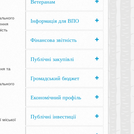
Ветеранам
ального
Інформація для ВПО
ення
ість
Фінансова звітність
Публічні закупівлі
ння та
Громадський бюджет
ального
Економічний профіль
Публічні інвестиції
 міської