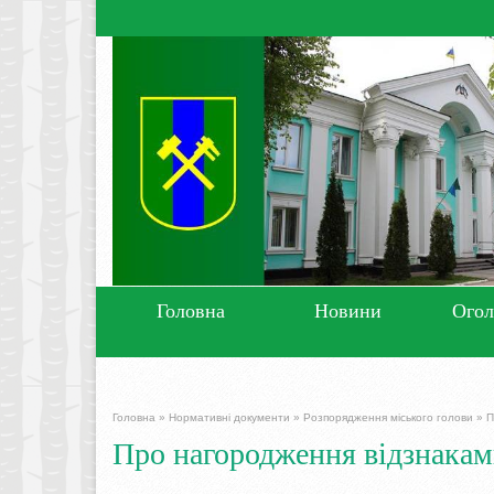
Головна
Новини
Ого
Головна
»
Нормативні документи
»
Розпорядження міського голови
»
П
Про нагородження відзнакам