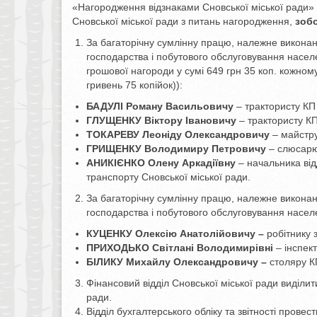
«Нагородження відзнаками Сновської міської ради» 
Сновської міської ради з питань нагородження,
зоб
За багаторічну сумлінну працю, належне виконан
господарства і побутового обслуговування насе
грошової нагороди у сумі 649 грн 35 коп. кожному 
гривень 75 копійок)):
БАДУЛІ Роману Васильовичу
– трактористу КП
ГЛУЩЕНКУ Віктору Івановичу
– трактористу К
ТОКАРЕВУ Леоніду Олександровичу
– майстр
ГРИЩЕНКУ Володимиру Петровичу
– слюсар
АНИКІЄНКО Олену Аркадіївну
– начальника від
транспорту Сновської міської ради.
За багаторічну сумлінну працю, належне виконан
господарства і побутового обслуговування насел
КУЦЕНКУ Олексію Анатолійовичу
–
робітнику 
ПРИХОДЬКО Світлані Володимирівні
– інспек
БІЛИКУ Михайлу Олександровичу
–
столяру К
Фінансовий відділ Сновської міської ради виділи
ради.
Відділ бухгалтерського обліку та звітності прове