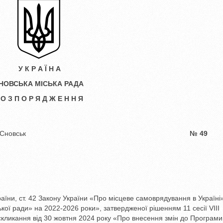
У К Р А Ї Н А
НОВСЬКА МІСЬКА РАДА
 О З П О Р Я Д Ж Е Н Н Я
вськ
№ 49
раїни, ст. 42 Закону України «Про місцеве самоврядування в Україні
ої ради» на 2022-2026 роки», затвердженої рішенням 11 сесії VІІІ
І скликання від 30 жовтня 2024 року «Про внесення змін до Програми