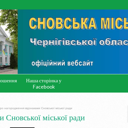
лошення
Наша сторінка у
Facebook
ро нагородження відзнаками Сновської міської ради
и Сновської міської ради