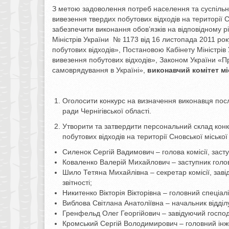
З метою задоволення потреб населення та суспільно
вивезення твердих побутових відходів на території 
забезпечити виконання обов’язків на відповідному 
Міністрів України № 1173 від 16 листопада 2011 ро
побутових відходів», Постановою Кабінету Міністрі
вивезення побутових відходів», Законом України «Пр
самоврядування в Україні»,
виконавчий комітет м
Оголосити конкурс на визначення виконавця послу
ради Чернігівської області.
Утворити та затвердити персональний склад конк
побутових відходів на території Сновської міської 
Силенок Сергій Вадимович – голова комісії, засту
Коваленко Валерій Михайлович – заступник голови
Шило Тетяна Михайлівна – секретар комісії, завід
звітності;
Никитенко Вікторія Вікторівна – головний спеціал
Виблова Світлана Анатоліївна – начальник відділу
Гренфельд Олег Георгійович – завідуючий господ
Кромський Сергій Володимирович – головний ін