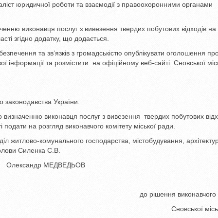
аліст юридичної роботи та взаємодії з правоохоронними органами
енню виконавця послуг з вивезення твердих побутових відходів на
ласті згідно додатку, що додається.
абезпечення та зв’язків з громадськістю опублікувати оголошення пр
ї інформації та розмістити на офіційному веб-сайті Сновської міс
о законодавства України.
о визначенню виконавця послуг з вивезення твердих побутових відх
ті подати на розгляд виконавчого комітету міської ради.
діл житлово-комунального господарства, містобудування, архітекту
голови Силенка С.В.
др МЕДВЕДЬОВ
до рішення виконавчого 
Сновської місь