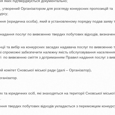
ня яких підтверджується документально;
, утворений Організатором для розгляду конкурсних пропозицій та
урсу;
ння (юридична особа), який в установленому порядку подав заяву 
надання послуг по вивезенню твердих побутових відходів, визначен
нції та вибір на конкурсних засадах надавача послуг по вивезенню 
які спроможні забезпечити належну якість обслуговування населення
асті по вивезенню сміття з дотриманням Правил надання послуг з ви
й комітет Сновської міської ради (далі – Організатор)
.
ганізатор.
х та юридичних осіб, які знаходяться на території Сновської міської
.
зення твердих побутових відходів укладається з переможцем конкурс