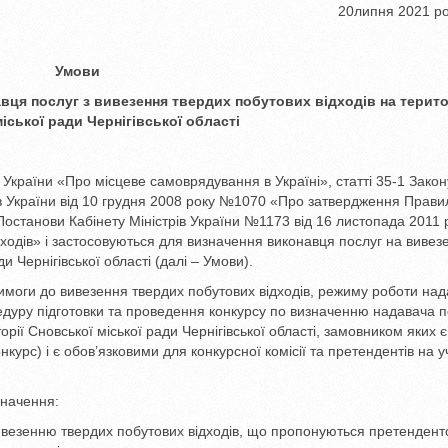
20липня 2021 рок
Умови
вця послуг з вивезення твердих побутових відходів на терито
іської ради Чернігівської області
 України «Про місцеве самоврядування в Україні», статті 35-1 Закон
ів України від 10 грудня 2008 року №1070 «Про затвердження Прави
Постанови Кабінету Міністрів України №1173 від 16 листопада 2011 
ходів» і застосовуються для визначення виконавця послуг на вивез
и Чернігівської області (далі – Умови).
имоги до вивезення твердих побутових відходів, режиму роботи на
цедуру підготовки та проведення конкурсу по визначенню надавача п
рії Сновської міської ради Чернігівської області, замовником яких є
нкурс) і є обов’язковими для конкурсної комісії та претендентів на у
значення:
ивезенню твердих побутових відходів, що пропонуються претендент