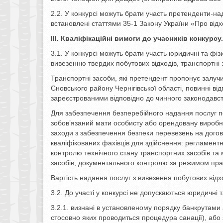
2.2. У конкурсі можуть брати участь претенденти-над
встановлені статтями 35-1 Закону України «Про від
III. Кваліфікаційні вимоги до учасників конкурсу.
3.1. У конкурсі можуть брати участь юридичні та фіз
вивезенню твердих побутових відходів, транспортні 
Транспортні засоби, які претендент пропонує залучи
Сновського району Чернігівської області, повинні в
зареєстрованими відповідно до чинного законодавст
Для забезпечення безперебійного надання послуг п
зобов’язаний мати особисту або орендовану виробнич
заходи з забезпечення безпеки перевезень на догові
кваліфікованих фахівців для здійснення: регламентн
контролю технічного стану транспортних засобів та
засобів; документального контролю за режимом праці
Вартість надання послуг з вивезення побутових відхо
3.2. До участі у конкурсі не допускаються юридичні та
3.2.1. визнані в установленому порядку банкрутами
стосовно яких проводиться процедура санації), або 