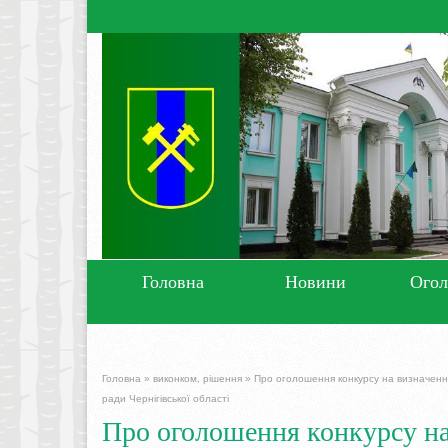
Головна
Новини
Ого
Головна
»
виконком, рішення
»
Про оголошення конкурсу на визначення 
ради Чернігівської області
Про оголошення конкурсу на