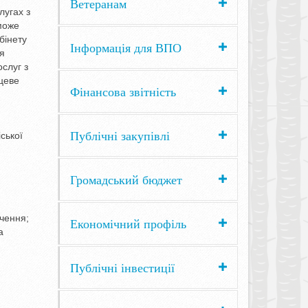
Ветеранам
лугах з
 може
бінету
Інформація для ВПО
я
слуг з
сцеве
Фінансова звітність
Публічні закупівлі
ської
Громадський бюджет
ечення;
Економічний профіль
а
Публічні інвестиції