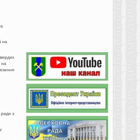
та
і на
твердих
 на
везення
 ради з
у.