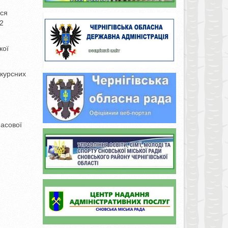
ься
12
кої
нкурсних
масової