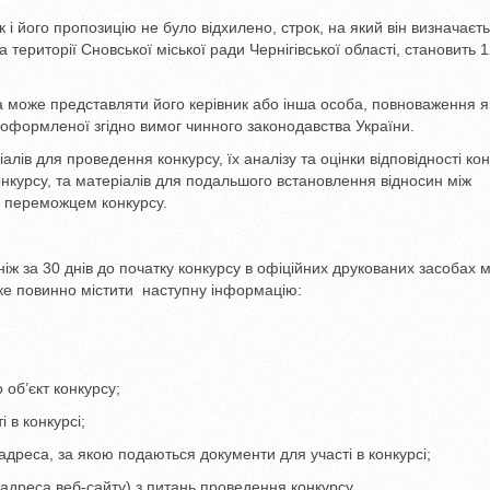
ик і його пропозицію не було відхилено, строк, на який він визначаєт
 території Сновської міської ради Чернігівської області, становить 
а може представляти його керівник або інша особа, повноваження я
 оформленої згідно вимог чинного законодавства України.
іалів для проведення конкурсу, їх аналізу та оцінки відповідності ко
нкурсу, та матеріалів для подальшого встановлення відносин між
– переможцем конкурсу.
ніж за 30 днів до початку конкурсу в офіційних друкованих засобах 
ке повинно містити наступну інформацію:
 об’єкт конкурсу;
 в конкурсі;
 адреса, за якою подаються документи для участі в конкурсі;
 адреса веб-сайту) з питань проведення конкурсу.