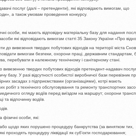
авачі послуг (далі – претенденти), які відповідають вимогам, що
ходи», а також умовам проведення конкурсу.
ичні особи, які мають відповідну матеріальну базу для надання посл
засоби які відповідають вимогам статті 35 Закону України «Про відх
ти до вивезення твердих побутових відходів на території міста Снов
ідповідати вимогам безпеки, охорони праці, державним стандартам, 
ва, перебувати в належному технічному і санітарному стані.
о вивезенню твердих побутових відходів претендент-надавач послу
у базу. У разі відсутності особистої виробничої бази перевізник п
рних засадах з підприємствами (організаціями), котрі мають
их робіт з технічного обслуговування та ремонту транспортних засо
 медичного огляду водіїв перед виїздом на маршрут; охорони транс
 та відпочинку водіїв.
дів.
 фізичні особи, які:
 або щодо яких порушено процедуру банкрутства (за винятком тих,
які проходять процедуру ліквідації як суб’єкти господарювання;