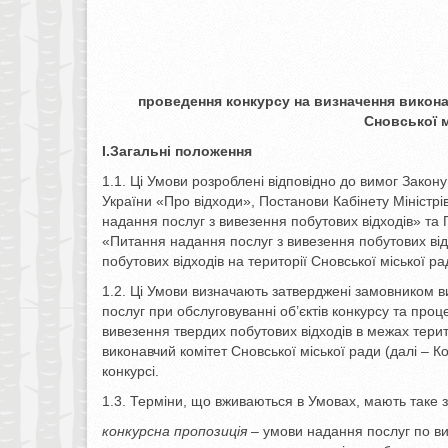
проведення конкурсу на визначення викона
Сновської м
І.Загальні положення
1.1. Ці Умови розроблені відповідно до вимог Закону
України «Про відходи», Постанови Кабінету Міністр
надання послуг з вивезення побутових відходів» та 
«Питання надання послуг з вивезення побутових від
побутових відходів на території Сновської міської рад
1.2. Ці Умови визначають затверджені замовником в
послуг при обслуговуванні об’єктів конкурсу та про
вивезення твердих побутових відходів в межах терито
виконавчий комітет Сновської міської ради (далі – Ко
конкурсі.
1.3. Терміни, що вживаються в Умовах, мають таке 
конкурсна пропозиція
– умови надання послуг по в