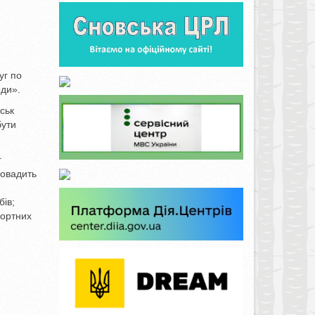
уг по
оди».
ськ
бути
г
ровадить
бів;
портних