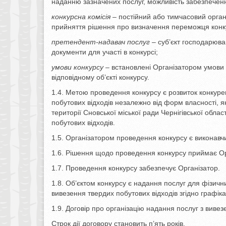
наданню зазначених послуг, можливість забезпечен
конкурсна комісія
– постійний або тимчасовий орган
прийняття рішення про визначення переможця конк
претендент-надавач послуг –
суб’єкт господарюва
документи для участі в конкурсі;
умови конкурсу
– встановлені Організатором умови 
відповідному об’єкті конкурсу.
1.4. Метою проведення конкурсу є розвиток конкуре
побутових відходів незалежно від форм власності, 
території Сновської міської ради Чернігівської обл
побутових відходів.
1.5. Організатором проведення конкурсу є виконавчи
1.6. Рішення щодо проведення конкурсу приймає Ор
1.7. Проведення конкурсу забезпечує Організатор.
1.8. Об’єктом конкурсу є надання послуг для фізични
вивезення твердих побутових відходів згідно графіка
1.9. Договір про організацію надання послуг з виве
Строк дії договору становить п’ять років.