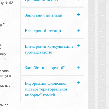
у № 92
Запитання до влади
рії
Електронні петиції
у
Електронні консультації з
л
громадськістю
року
ення
Запобігання корупції
давача
ослуг з
Інформація Сновської
часть у
міської територіальної
виборчої комісії
ом по