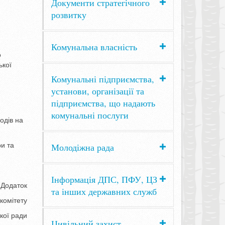
Документи стратегічного
розвитку
Комунальна власність
о
ької
Комунальні підприємства,
установи, організації та
підприємства, що надають
комунальні послуги
одів на
ри та
Молодіжна рада
Інформація ДПС, ПФУ, ЦЗ
Додаток
та інших державних служб
комітету
кої ради
Цивільний захист