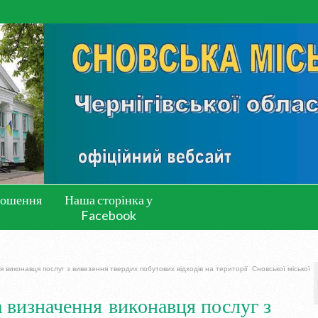
лошення
Наша сторінка у
Facebook
виконавця послуг з вивезення твердих побутових відходів на території Сновської міської
 визначення виконавця послуг з