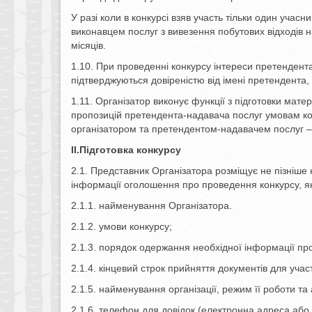
У разі коли в конкурсі взяв участь тільки один учасн
виконавцем послуг з вивезення побутових відходів на
місяців.
1.10. При проведенні конкурсу інтереси претендент
підтверджуються довіреністю від імені претендента,
1.11. Організатор виконує функції з підготовки матер
пропозицій претендента-надавача послуг умовам ко
організатором та претендентом-надавачем послуг 
II.Підготовка конкурсу
2.1. Представник Організатора розміщує не пізніше 
інформації оголошення про проведення конкурсу, я
2.1.1. найменування Організатора.
2.1.2. умови конкурсу;
2.1.3. порядок одержання необхідної інформації про
2.1.4. кінцевий строк прийняття документів для участі
2.1.5. найменування організації, режим її роботи та
2.1.6. телефон для довідок (електронна адреса або