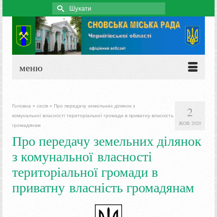
Search
for:
меню
Головна
»
сесія
»
Про передачу земельних ділянок з
2
комунальної власності територіальної громади в приватну власність
ЖОВ 2020
громадянам
Про передачу земельних ділянок
з комунальної власності
територіальної громади в
приватну власність громадянам