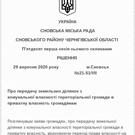
УКРАЇНА
СНОВСЬКА МІСЬКА РАДА
СНОВСЬКОГО РАЙОНУ ЧЕРНІГІВСЬКОЇ ОБЛАСТІ
П
’
ятдесят перша сесія сьомого скликання
РІШЕННЯ
29 вересня 2020 року м.Сновськ
№21
-51/
VII
Про передачу земельних ділянок з
комунальної
власності територіальної громади в
приватну
власність громадянам
Розглянувши заяви громадян, про передачу земельної
ділянки з комунальної власності територіальної громади в
приватну власність, враховуючи перехід права власності на