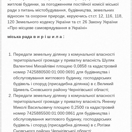
житлові будинки, за погодженням постійної комісії міської
ради з питань містобудування, будівництва, земельних
відносин та охорони природи, керуючись ст.ст. 12, 116, 118,
120 Земельного кодексу України та ст. 26 Закону України
«Про місцеве самоврядування в Україні»
міська рада в и р і ш и л а :
Передати земельну ділянку з комунальної власності
територіальної громади у приватну власність Шуляк
Валентині Михайлівні площею 0,0858 га кадастровий
номер 7425880500:01:000:0691 для будівництва і
обслуговування житлового будинку, господарських
будівель і споруд (присадибна ділянка) в с.Великий
Щимель Сновського району Чернігівської області;
Передати земельну ділянку з комунальної власності
територіальної громади у приватну власність Яненку
Миколі Васильовичу площею 0,2500 га кадастровий
номер 7425885500:01:000:0861 для будівництва і
обслуговування житлового будинку, господарських
будівель і споруд (присадибна ділянка) в с.Рогізки
Сновського району Чернігівської області;