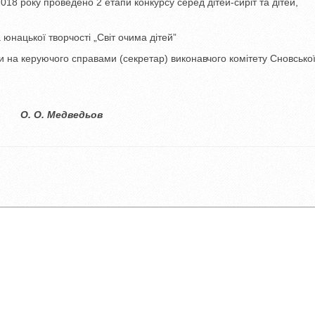
2018 року проведено 2 етапи конкурсу серед дітей-сиріт та дітей,
юнацької творчості „Світ очима дітей”
на керуючого справами (секретар) виконавчого комітету Сновської
Медведьов