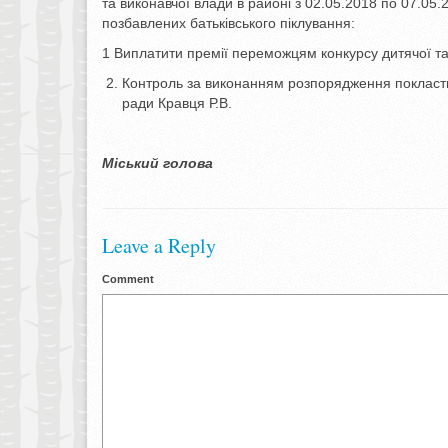
та виконавчої влади в районі з 02.05.2018 по 07.05.
позбавлених батьківського піклування:
1 Виплатити премії переможцям конкурсу дитячої та 
Контроль за виконанням розпорядження покласти 
ради Кравця Р.В.
Міський голова О. О. 
Leave a Reply
Comment