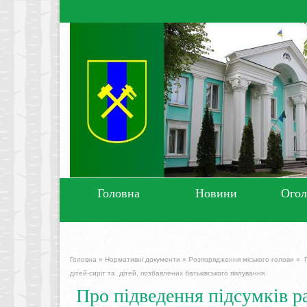
Головна
Новини
Ого
Головна
»
Нормативні документи
»
Розпорядження міського голови
»
П
дітей-сиріт та дітей, позбавлених батьківського піклування
Про підведення підсумків р