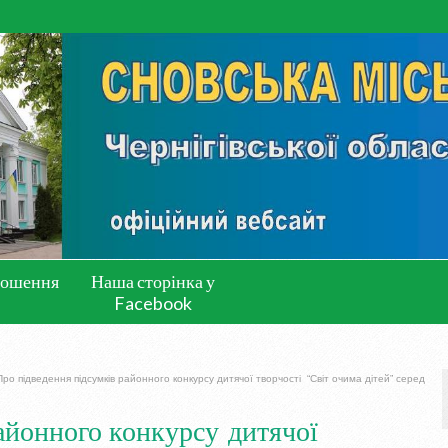
лошення
Наша сторінка у
Facebook
ро підведення підсумків районного конкурсу дитячої творчості “Світ очима дітей” серед
айонного конкурсу дитячої