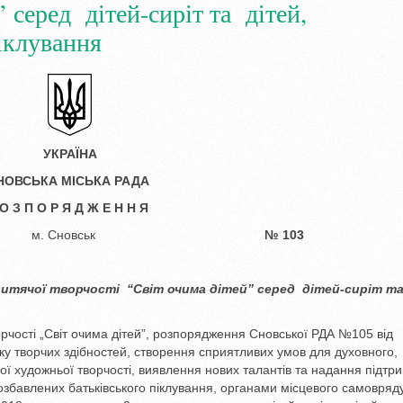
 серед дітей-сиріт та дітей,
іклування
УКРАЇНА
НОВСЬК
А
МІСЬКА РАДА
 О З П О Р Я Д Ж Е Н Н Я
18 року м. Сновськ
№
103
дитячої творчості “Світ очима дітей”
серед дітей-сиріт т
рчості „Світ очима дітей”, розпорядження Сновської РДА №105 від
ку творчих здібностей, створення сприятливих умов для духовного,
ої художньої творчості, виявлення нових талантів та надання підтр
, позбавлених батьківського піклування, органами місцевого самовря