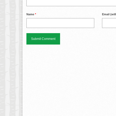
Name
*
Email (wil