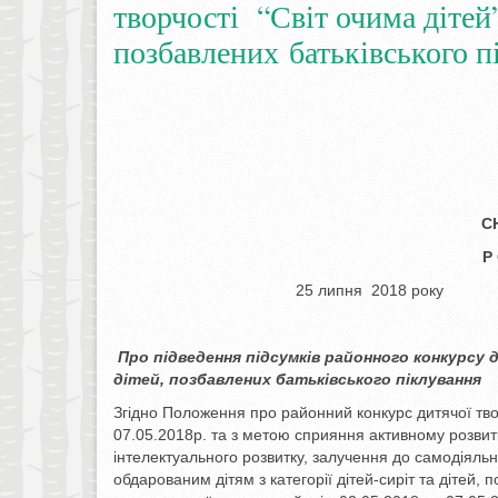
творчості “Світ очима дітей”
позбавлених батьківського п
С
Р
25 липня 20
Про підведення підсумків районного конкурсу
дітей, позбавлених
батьківського піклування
Згідно Положення про районний конкурс дитячої тво
07.05.2018р. та з метою сприяння активному розвит
інтелектуального розвитку, залучення до самодіяльн
обдарованим дітям з категорії дітей-сиріт та дітей