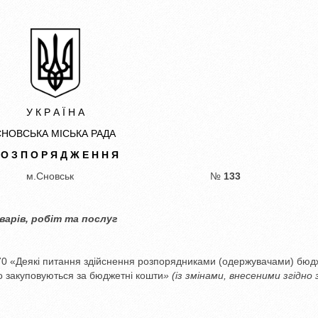
У К Р А Ї Н А
СНОВСЬКА МІСЬКА РАДА
 О З П О Р Я Д Ж Е Н Н Я
23 року м.Сновськ №
133
варів, робіт та послуг
070 «Деякі питання здійснення розпорядниками (одержувачами) бюд
що закуповуються за бюджетні кошти
» (і
з змінами, внесеними згідно 