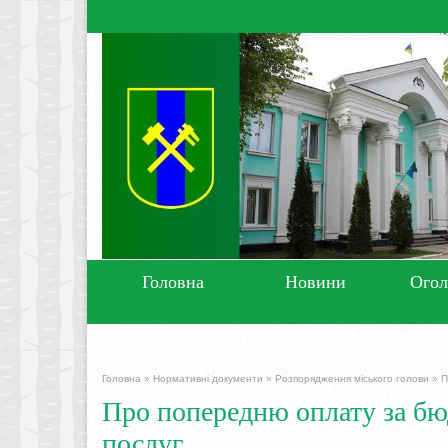
Головна
Новини
Ого
Головна
»
Нормативні документи
»
Розпорядження міського голови
»
П
Про попередню оплату за бюд
послуг