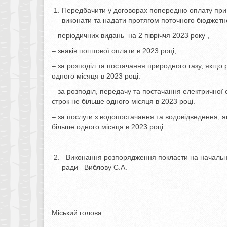
Передбачити у договорах попередню оплату при за
виконати та надати протягом поточного бюджетно
– періодичних видань на 2 півріччя 2023 року ,
– знаків поштової оплати в 2023 році,
– за розподіл та постачання природного газу, якщо р
одного місяця в 2023 році.
– за розподіл, передачу та постачання електричної е
строк не більше одного місяця в 2023 році.
– за послуги з водопостачання та водовідведення, як
більше одного місяця в 2023 році.
Виконання розпорядження покласти на начальника 
ради Виблову С.А.
Міський голова Олексан