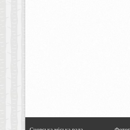
Сновська міська рада
Фотог