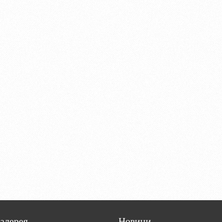
алерея
Новини