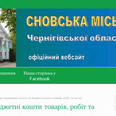
лошення
Наша сторінка у
Facebook
ро попередню оплату за бюджетні кошти товарів, робіт та послуг
жетні кошти товарів, робіт та