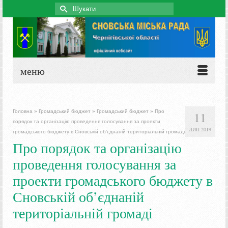
Search
for:
меню
Головна
»
Громадський бюджет
»
Громадський бюджет
»
Про
11
порядок та організацію проведення голосування за проекти
ЛИП 2019
громадського бюджету в Сновській об’єднаній територіальній громаді
Про порядок та організацію
проведення голосування за
проекти громадського бюджету в
Сновській об’єднаній
територіальній громаді