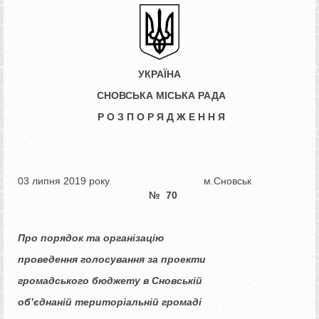
УКРАЇНА
СНОВСЬКА МІСЬКА РАДА
Р О З П О Р Я Д Ж Е Н Н Я
03 липня 2019 року м.Сновськ
№
70
Про порядок та організацію
проведення голосування за проекти
громадського бюджету в Сновській
об’єднаній територіальній громаді