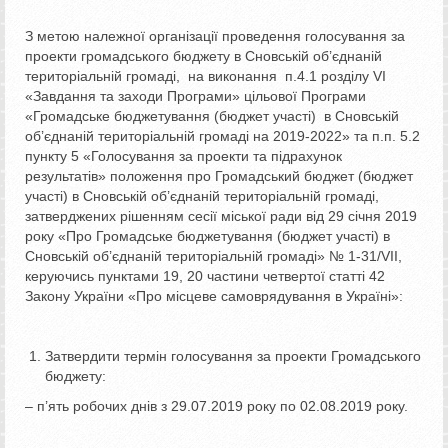
З метою належної організації проведення голосування за
проекти громадського бюджету в Сновській об’єднаній
територіальній громаді, на виконання п.4.1 розділу VI
«Завдання та заходи Програми» цільової Програми
«Громадське бюджетування (бюджет участі) в Сновській
об’єднаній територіальній громаді на 2019-2022» та п.п. 5.2
пункту 5 «Голосування за проекти та підрахунок
результатів» положення про Громадський бюджет (бюджет
участі) в Сновській об’єднаній територіальній громаді,
затверджених рішенням сесії міської ради від 29 січня 2019
року «Про Громадське бюджетування (бюджет участі) в
Сновській об’єднаній територіальній громаді» № 1-31/VII,
керуючись пунктами 19, 20 частини четвертої статті 42
Закону України «Про місцеве самоврядування в Україні»:
Затвердити термін голосування за проекти Громадського
бюджету:
– п’ять робочих днів з 29.07.2019 року по 02.08.2019 року.