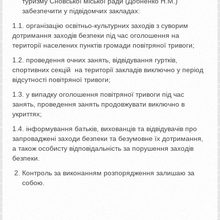
туризму Сновської міської ради (Добненко Н.М.)
забезпечити у підвідомчих закладах:
1.1. організацію освітньо-культурних заходів з суворим
дотримання заходів безпеки під час оголошення на
території населених пунктів громади повітряної тривоги;
1.2. проведення очних занять, відвідування гуртків,
спортивних секцій на території закладів виключно у період
відсутності повітряної тривоги;
1.3. у випадку оголошення повітряної тривоги під час
занять, проведення занять продовжувати виключно в
укриттях;
1.4. інформування батьків, вихованців та відвідувачів про
запроваджені заходи безпеки та безумовне їх дотримання,
а також особисту відповідальність за порушення заходів
безпеки.
Контроль за виконанням розпорядження залишаю за
собою.