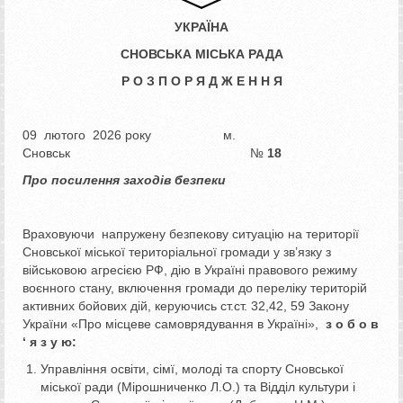
УКРАЇНА
СНОВСЬКА МІСЬКА РАДА
Р О З П О Р Я Д Ж Е Н Н Я
09 лютого 2026 року м.
Сновськ №
18
Про посилення заходів безпеки
Враховуючи напружену безпекову ситуацію на території
Сновської міської територіальної громади у зв’язку з
військовою агресією РФ, дію в Україні правового режиму
воєнного стану, включення громади до переліку територій
активних бойових дій, керуючись ст.ст. 32,42, 59 Закону
України «Про місцеве самоврядування в Україні»,
з о б о в
‘ я з у ю:
Управління освіти, сімї, молоді та спорту Сновської
міської ради (Мірошниченко Л.О.) та Відділ культури і