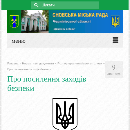
Search
for:
меню
Головна
»
Нормативні документи
»
Розпорядження міського голови
»
9
Про посилення заходів безпеки
ЛЮТ 2026
Про посилення заходів
безпеки