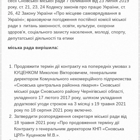
сесії Сновської міської ради 7 скликання від 23 липня 2019
року, ст. 21, 23, 24 Кодексу законів про працю України, ст.
26, 42 Закону України «Про місцеве самоврядування в
Україні»; враховуючи погодження постійної комісії міської
ради з питань законності, освіти, культури, охорони
здоров’я, соціального захисту населення, молоді, спорту,
депутатської діяльності та етики
міська рада вирішила:
Продовжити термін дії контракту на попередніх умовах з
КУЦЕНКОМ Миколою Вікторовичем, генеральним
директором Комунального некомерційного підприємства
«Сновська центральна районна лікарня» Сновської
міської ради Сновського району Чернігівської області,
укладеного 17 лютого 2017 року, шляхом укладання
додаткової угоди строком на 3 місяці з 19 травня 2021
року по 18 серпня 2021 року включно.
Затвердити розпорядження секретаря міської ради від
18 травня 2021 року «Про продовження терміну дії
Контракту з генеральним директором КНП «Сновська
ЦРЛ» Куценком М.В.».