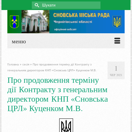
Search
for:
меню
Головна
»
сесія
»
Про продовження терміну дії Контракту з
1
генеральним директором КНП «Сновська ЦРЛ» Куценком М.В.
ЧЕР 2021
Про продовження терміну
дії Контракту з генеральним
директором КНП «Сновська
ЦРЛ» Куценком М.В.