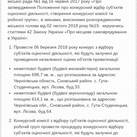
міської ради №1 від 16 червня 2017 року «Про
затвердження Положення про конкурсний відбір суб’єктів
оціночної діяльності, створення конкурсної комісії та
робочої групи», зі змінами, внесеними розпорядженням
міського голови від 02 лютого 2018 року №19, керуючись
статтями 42 Закону України «Про місцеве самоврядування
в Україні»:
Провести 06 березня 2018 року конкурс з відбору
суб’єктів оціночної діяльності, які будуть залучені до
проведення незалежної оцінки об’єктів приватизації:
нежитлової будівлі (будівлі мехмайстерні) загальною
площею 698,7 кв. м., що розташована за адресою:
Чернігівська область, Сновський район, с. Гута-
Студенецька, вул. Лісова, буд.33.
нежитлової будівлі (будівлі зерноскладу) загальною
площею 614,1 кв. м., що розташована за адресою:
Чернігівська обл., Сновський район, с. Гута-Студенецька,
вул. Лісова, буд.64.
Конкурсній комісії з відбору суб’єктів оціночної діяльності,
робочій групі провести процедуру конкурсного відбору
суб’єктів оціночної діяльності, які будуть залучені до