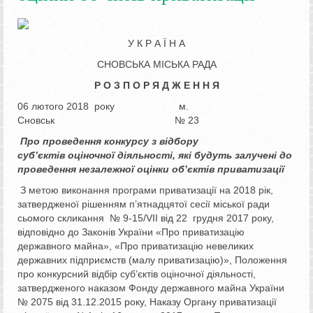
У К Р А Ї Н А
СНОВСЬКА МІСЬКА РАДА
Р О З П О Р Я Д Ж Е Н Н Я
06 лютого 2018 року м.
Сновськ № 23
Про проведення конкурсу з відбору
суб’єктів
оціночної діяльності, які будуть залучені
до
проведення незалежної оцінки об’єктів приватизації
З метою виконання програми приватизації на 2018 рік,
затвердженої рішенням п’ятнадцятої сесії міської ради
сьомого скликання № 9-15/VII від 22 грудня 2017 року,
відповідно до Законів України «Про приватизацію
державного майна», «Про приватизацію невеликих
державних підприємств (малу приватизацію)», Положення
про конкурсний відбір суб’єктів оціночної діяльності,
затвердженого наказом Фонду державного майна України
№ 2075 від 31.12.2015 року, Наказу Органу приватизації