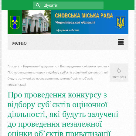
Search
for:
меню
Головна
»
Нормативні документи
»
Розпорядження міського голови
»
6
Про проведення конкурсу з відбору суб’єктів оціночної діяльності, які
ЛЮТ 2018
будуть залучені до проведення незалежної оцінки об’єктів
приватизації
Про проведення конкурсу з
відбору суб’єктів оціночної
діяльності, які будуть залучені
до проведення незалежної
оцінки об’єктів приватизації