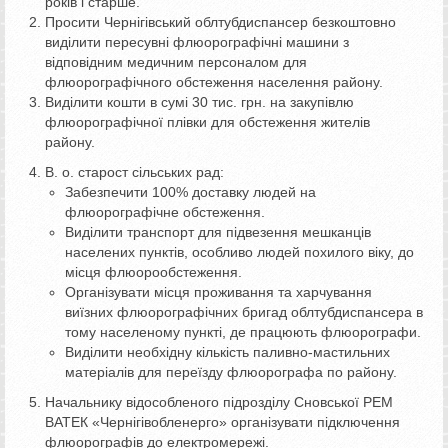
років і старше.
Просити Чернігівський облтубдиспансер безкоштовно
виділити пересувні флюорографічні машини з
відповідним медичним персоналом для
флюорографічного обстеження населення району.
Виділити кошти в сумі 30 тис. грн. на закупівлю
флюорографічної плівки для обстеження жителів
району.
В. о. старост сільських рад:
Забезпечити 100% доставку людей на
флюорографічне обстеження.
Виділити транспорт для підвезення мешканців
населених пунктів, особливо людей похилого віку, до
місця флюорообстеження.
Організувати місця проживання та харчування
виїзних флюорографічних бригад облтубдиспансера в
тому населеному пункті, де працюють флюорографи.
Виділити необхідну кількість паливно-мастильних
матеріалів для переїзду флюорографа по району.
Начальнику відособленого підрозділу Сновської РЕМ
ВАТЕК «Чернігівобленерго» організувати підключення
флюорографів до електромережі.