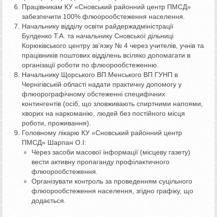
Працівникам КУ «Сновський районний центр ПМСД»
забезпечити 100% флюорообстеження населення.
Начальнику відділу освіти райдержадміністрації
Булденко Т.А. та начальнику Сновської дільниці
Корюківського центру зв’язку № 4 через учителів, учнів та
працівників поштових відділень всіляко допомагати в
організації роботи по флюорообстеженню.
Начальнику Щорського ВП Менського ВП ГУНП в
Чернігівській області надати практичну допомогу у
флюорографічному обстеженні специфічних
контингентів (осіб, що зловживають спиртними напоями,
хворих на наркоманію, людей без постійного місця
роботи, проживання).
Головному лікарю КУ «Сновський районний центр
ПМСД» Шарпан О.І:
Через засоби масової інформації (місцеву газету)
вести активну пропаганду профілактичного
флюорообстеження.
Організувати контроль за проведенням суцільного
флюорообстеження населення, згідно графіку, що
додається.