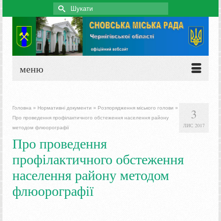
Search
for:
меню
Головна
»
Нормативні документи
»
Розпорядження міського голови
»
3
Про проведення профілактичного обстеження населення району
ЛИС 2017
методом флюорографії
Про проведення
профілактичного обстеження
населення району методом
флюорографії