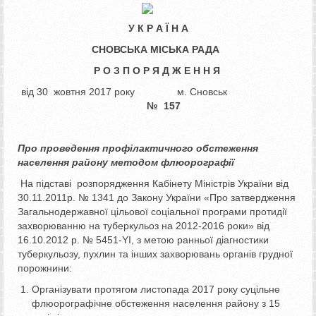
У К Р А Ї Н А
СНОВСЬКА МІСЬКА РАДА
Р О З П О Р Я Д Ж Е Н Н Я
від 30 жовтня 2017 року м. Сновськ
№ 157
Про проведення профілактичного
обстеження
населення району
методом флюорографії
На підставі розпорядження Кабінету Міністрів України від
30.11.2011р. № 1341 до Закону України «Про затвердження
Загальнодержавної цільової соціальної програми протидії
захворюванню на туберкульоз на 2012-2016 роки» від
16.10.2012 р. № 5451-YІ, з метою ранньої діагностики
туберкульозу, пухлин та інших захворювань органів грудної
порожнини:
Організувати протягом листопада 2017 року суцільне
флюорографічне обстеження населення району з 15