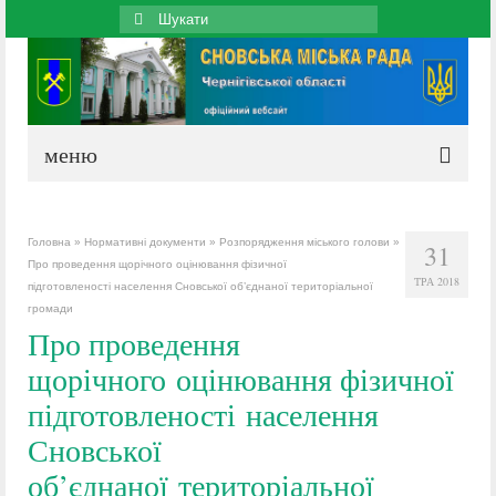
Search
for:
меню
Головна
»
Нормативні документи
»
Розпорядження міського голови
»
31
Про проведення щорічного оцінювання фізичної
ТРА 2018
підготовленості населення Сновської об’єднаної територіальної
громади
Про проведення
щорічного оцінювання фізичної
підготовленості населення
Сновської
об’єднаної територіальної