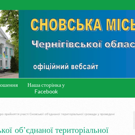
лошення
Наша сторінка у
Facebook
ро прийняття участі Сновської об’єднаної територіальної громади у проведені
кої об’єднаної територіальної