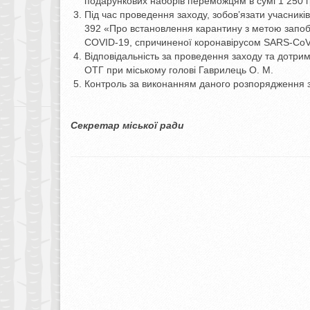
подарункових наборів переможцям в сумі 1 250 г
Під час проведення заходу, зобов’язати учасник
392 «Про встановлення карантину з метою запобі
COVID-19, спричиненої коронавірусом SARS-CoV
Відповідальність за проведення заходу та дотри
ОТГ при міському голові Гаврилець О. М.
Контроль за виконанням даного розпорядження 
Секретар міської ради Н.