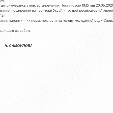
рн.
ів дотримуватись умов, встановлених Постановою КМУ від 20.05.202
гання поширенню на території України гострої респіраторної хвор
-2».
мання карантинних норм, покласти на голову молодіжної ради Сновс
залишаю за собою.
 САМОЙЛОВА