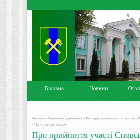
Головна
Новини
Ого
Головна
»
Нормативні документи
»
Розпорядження міського голови
»
П
«#Вело_селфі_квесту»
Про прийняття участі Сновсь