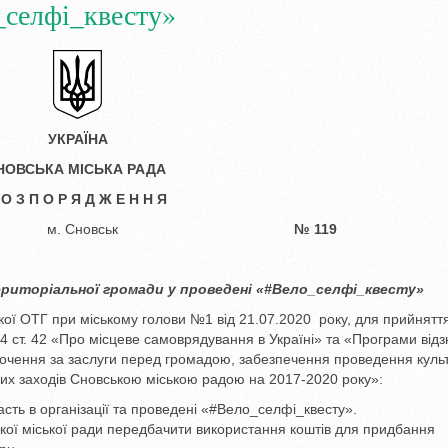
_селфі_квесту»
УКРАЇНА
НОВСЬКА МІСЬКА РАДА
 О З П О Р Я Д Ж Е Н Н Я
20 року м. Сновськ
№ 119
ериторіальної громади
у проведені
«#Вело_селфі_квесту»
кої ОТГ при міському голови №1 від 21.07.2020 року, для прийняття
 4 ст. 42 «Про місцеве самоврядування в Україні» та «Програми від
хочення за заслуги перед громадою, забезпечення проведення куль
ших заходів Сновською міською радою на 2017-2020 року»:
часть в організації та проведені «#Вело_селфі_квесту».
вської міської ради передбачити використання коштів для придбання