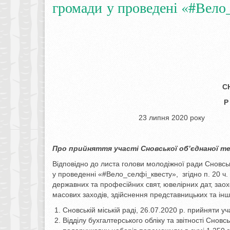
громади у проведені «#Вело
С
Р
23 липня 20
Про прийняття участі
Сновської
об’єднаної т
Відповідно до листа голови молодіжної ради Сновсь
у проведенні «#Вело_селфі_квесту», згідно п. 20 ч.
державних та професійних свят, ювелірних дат, зао
масових заходів, здійснення представницьких та ін
Сновській міській раді, 26.07.2020 р. прийняти у
Відділу бухгалтерського обліку та звітності Сно