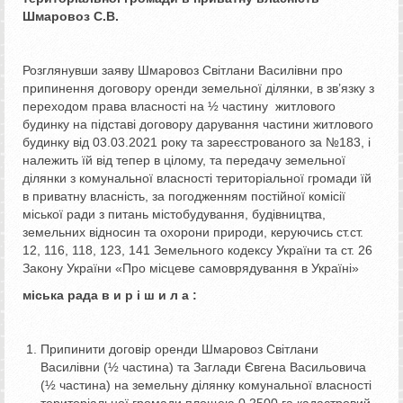
Шмаровоз С.В.
Розглянувши заяву Шмаровоз Світлани Василівни про
припинення договору оренди земельної ділянки, в зв’язку з
переходом права власності на ½ частину житлового
будинку на підставі договору дарування частини житлового
будинку від 03.03.2021 року та зареєстрованого за №183, і
належить їй від тепер в цілому, та передачу земельної
ділянки з комунальної власності територіальної громади їй
в приватну власність, за погодженням постійної комісії
міської ради з питань містобудування, будівництва,
земельних відносин та охорони природи, керуючись ст.ст.
12, 116, 118, 123, 141 Земельного кодексу України та ст. 26
Закону України «Про місцеве самоврядування в Україні»
міська рада в и р і ш и л а :
Припинити договір оренди Шмаровоз Світлани
Василівни (½ частина) та Заглади Євгена Васильовича
(½ частина) на земельну ділянку комунальної власності