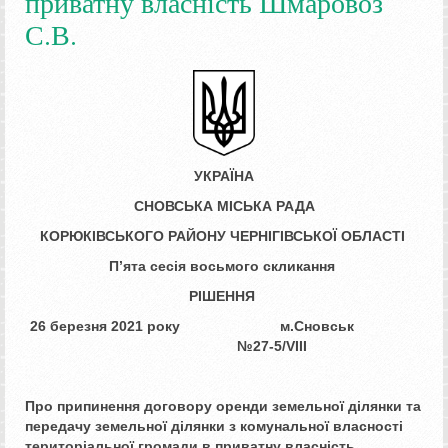
приватну власність Шмаровоз
С.В.
УКРАЇНА
СНОВСЬКА МІСЬКА РАДА
КОРЮКІВСЬКОГО РАЙОНУ ЧЕРНІГІВСЬКОЇ ОБЛАСТІ
П’ята сесія восьмого скликання
РІШЕННЯ
26 березня 2021 року
м.Сновськ
№
27
-5/
VIII
Про припинення договору оренди
земельної ділянки та
передачу земельної ділянки
з комунальної власності
територіальної
громади в приватну власність