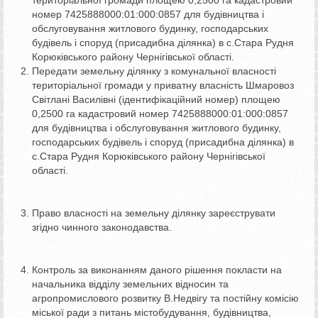
територіальної громади площею 0,2500 га кадастровий
номер 7425888000:01:000:0857 для будівництва і
обслуговування житлового будинку, господарських
будівель і споруд (присадибна ділянка) в с.Стара Рудня
Корюківського району Чернігівської області.
Передати земельну ділянку з комунальної власності
територіальної громади у приватну власність Шмаровоз
Світлані Василівні (ідентифікаційний номер) площею
0,2500 га кадастровий номер 7425888000:01:000:0857
для будівництва і обслуговування житлового будинку,
господарських будівель і споруд (присадибна ділянка) в
с.Стара Рудня Корюківського району Чернігівської
області.
Право власності на земельну ділянку зареєструвати
згідно чинного законодавства.
Контроль за виконанням даного рішення покласти на
начальника відділу земельних відносин та
агропромислового розвитку В.Недвігу та постійну комісію
міської ради з питань містобудування, будівництва,