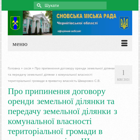
Search
for:
меню
Головна
»
сесія
»
Про припинення договору оренди земельної ділянки
1
та передачу земельної ділянки з комунальної власності
КВІ 2021
територіальної громади в приватну власність Шмаровоз С.В.
Про припинення договору
оренди земельної ділянки та
передачу земельної ділянки з
комунальної власності
територіальної громади в