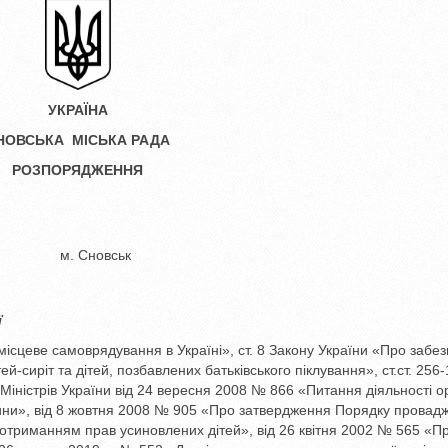
УКРАЇНА
НОВСЬКА МІСЬКА РАДА
РОЗПОРЯДЖЕННЯ
м. Сновськ
ї
місцеве самоврядування в Україні», ст. 8 Закону України «Про забе
й-сиріт та дітей, позбавлених батьківського піклування», ст.ст. 256-
Міністрів України від 24 вересня 2008 № 866 «Питання діяльності о
дитини», від 8 жовтня 2008 № 905 «Про затвердження Порядку провад
 дотриманням прав усиновлених дітей», від 26 квітня 2002 № 565 «П