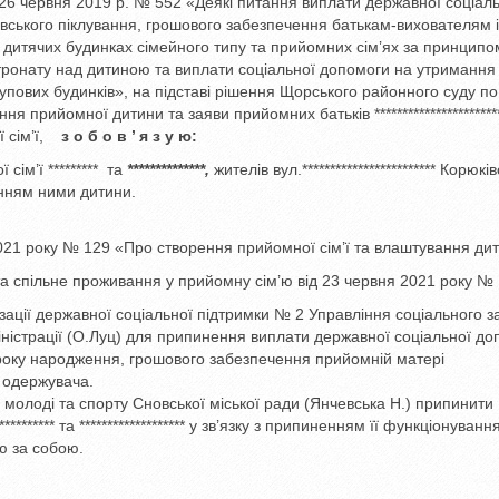
26 червня 2019 р. № 552 «Деякі питання виплати державної соціаль
ківського піклування, грошового забезпечення батькам-вихователям і
дитячих будинках сімейного типу та прийомних сім’ях за принципо
атронату над дитиною та виплати соціальної допомоги на утримання
рупових будинків», на підставі рішення Щорського районного суду по
 прийомної дитини та заяви прийомних батьків ***********************
сім’ї,
з о б о в ’ я з у ю:
ім’ї ********* та
**************,
жителів вул.************************ Корюкі
ленням ними дитини.
2021 року № 129 «Про створення прийомної сім’ї та влаштування ди
та спільне проживання у прийомну сім’ю від 23 червня 2021 року № 
зації державної соціальної підтримки № 2 Управління соціального з
ністрації (О.Луц) для припинення виплати державної соціальної до
***** року народження, грошового забезпечення прийомній матері
ку одержувача.
, молоді та спорту Сновської міської ради (Янчевська Н.) припинити
******* та ******************* у зв’язку з припиненням її функціонування
ю за собою.