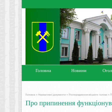
Головна
Новини
Ого
Головна
»
Нормативні документи
»
Розпорядження міського голови
»
П
Про припинення функціонува