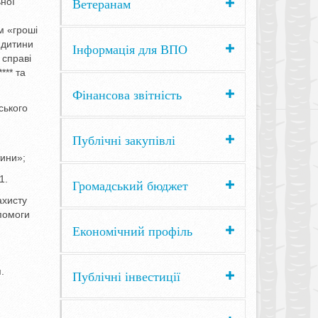
Ветеранам
ної
м «гроші
 дитини
Інформація для ВПО
 справі
*** та
Фінансова звітність
вського
Публічні закупівлі
тини»;
1.
Громадський бюджет
ахисту
помоги
Економічний профіль
.
Публічні інвестиції