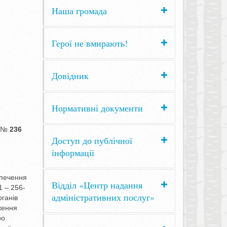
Наша громада
Герої не вмирають!
Довідник
Нормативні документи
№
236
Доступ до публічної
інформації
зпечення
Відділ «Центр надання
1 – 256-
адміністративних послуг»
рганів
ження
ро