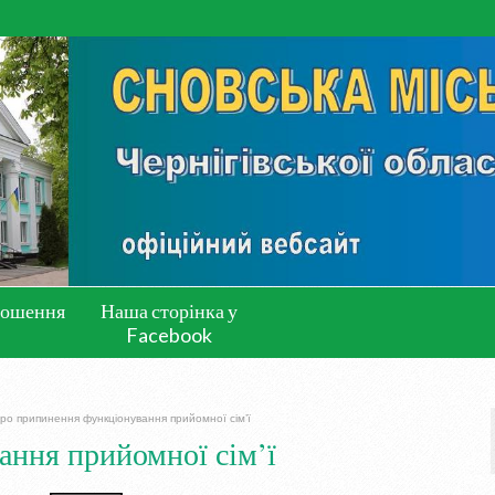
лошення
Наша сторінка у
Facebook
ро припинення функціонування прийомної сім’ї
ння прийомної сім’ї