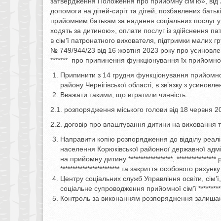
затвердження Положення про прийомну сім’ю», від 
допомоги на дітей-сиріт та дітей, позбавлених бать
прийомним батькам за надання соціальних послуг у 
ходять за дитиною», оплати послуг із здійснення п
в сім’ї патронатного вихователя, підтримки малих г
№ 749/944/23 від 16 жовтня 2023 року про усиновлення
******* про припинення функціонування їх прийомної 
Припинити з 14 грудня функціонування прийомної с
району Чернігівської області, в зв’язку з усинов
Вважати такими, що втратили чинність:
2.1. розпорядження міського голови від 18 червня 
2.2. договір про влаштування дитини на виховання 
Направити копію розпорядження до відділу реалі
населення Корюківської районної державної адмі
на прийомну дитину ******************, ***********
************************ та закриття особового рахун
Центру соціальних служб Управління освіти, сім’ї
соціальне супроводження прийомної сім’ї ************
Контроль за виконанням розпорядження залиша