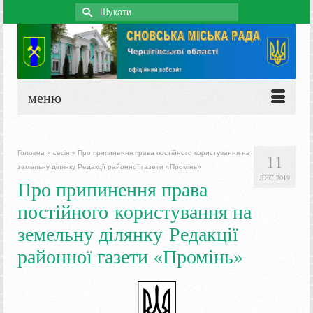
Search
for:
меню
Головна
»
сесія
»
Про припинення права постійного користування на
11
земельну ділянку Редакції районної газети «Промінь»
ЛИС 2019
Про припинення права
постійного користування на
земельну ділянку Редакції
районної газети «Промінь»