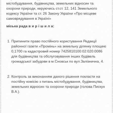
містобудування, будівництва, земельних відносин та
охорони природи, керуючись ст.ст. 12, 141 Земельного
кодексу України та ст. 26 Закону України «Про місцеве
самоврядування в Україні»
міська рада в и р і ш и л а:
Припинити право постійного користування Редакції
районної газети «Промінь» на земельну ділянку площею
0,1700 га кадастровий номер 7425810100:02:020:0086
для будівництва та обслуговування інших будівель
громадської забудови в м.Сновськ по вул.Залізнична, 4.
Контроль за виконанням даного рішення покласти на
постійну комісію з питань містобудування, будівництва,
земельних відносин та охорони природи (голова Пискун
В.А.).