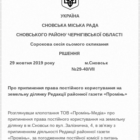
УКРАЇНА
СНОВСЬКА МІСЬКА РАДА
СНОВСЬКОГО РАЙОНУ ЧЕРНІГІВСЬКОЇ ОБЛАСТІ
Сорокова сесія сьомого скликання
РІШЕННЯ
29 жовтня 2019 року
м.Сновськ
№29-40/
VII
Про припинення права постійного
користування на
земельну ділянку
Редакції районної газети «Промінь»
Розглянувши клопотання ТОВ «Промінь-Медіа» про
припинення права постійного користування на земельну
ділянку в м.Сновськ по вул..Залізнична, 4, в зв’язку з
припиненням діяльності Редакції районної газети
«Промінь», за погодженням постійної комісії з питань