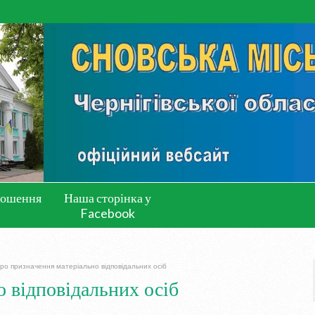
лошення
Наша сторінка у
Facebook
ро призначення матеріально відповідальних осіб
 відповідальних осіб