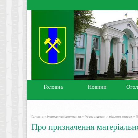
Головна
Новини
Ого
Головна
»
Нормативні документи
»
Розпорядження міського голови
»
П
Про призначення матеріально