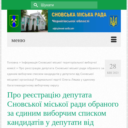
Search
for:
меню
Головна
»
Інформація Сновської міської територіальної виборчої
28
комісії
»
Про реєстрацію депутата Сновської міської ради обраного за
КВІ 2023
єдиним виборчим списком кандидатів у депутати від Сновської
місцевої організації Радикальної партії Олега Ляшка у єдиному
багатомандатному виборчому округу
Про реєстрацію депутата
Сновської міської ради обраного
за єдиним виборчим списком
кандидатів у депутати від