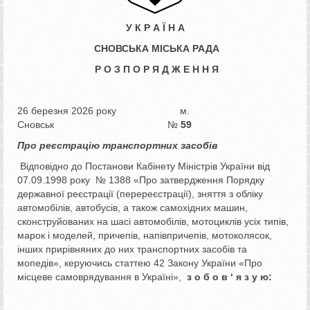
У К Р А Ї Н А
СНОВСЬКА МІСЬКА РАДА
Р О З П О Р Я Д Ж Е Н Н Я
26 березня 2026 року м.
Сновськ №
59
Про реєстрацію транспортних засобів
Відповідно до Постанови Кабінету Міністрів України від
07.09.1998 року № 1388 «Про затвердження Порядку
державної реєстрації (перереєстрації), зняття з обліку
автомобілів, автобусів, а також самохідних машин,
сконструйованих на шасі автомобілів, мотоциклів усіх типів,
марок і моделей, причепів, напівпричепів, мотоколясок,
інших прирівняних до них транспортних засобів та
мопедів», керуючись статтею 42 Закону України «Про
місцеве самоврядування в Україні»,
з о б о в ‘ я з у ю: