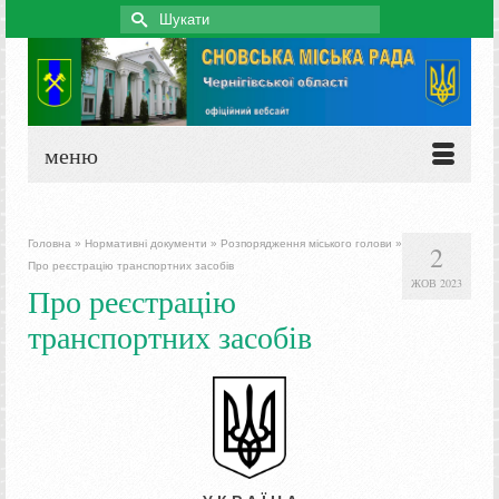
Search
for:
меню
Головна
»
Нормативні документи
»
Розпорядження міського голови
»
2
Про реєстрацію транспортних засобів
ЖОВ 2023
Про реєстрацію
транспортних засобів