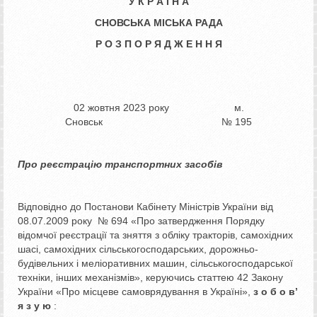
У К Р А Ї Н А
СНОВСЬКА МІСЬКА РАДА
Р О З П О Р Я Д Ж Е Н Н Я
02 жовтня 2023 року м.
Сновськ № 195
Про реєстрацію транспортних засобів
Відповідно до Постанови Кабінету Міністрів України від
08.07.2009 року № 694 «Про затвердження Порядку
відомчої реєстрації та зняття з обліку тракторів, самохідних
шасі, самохідних сільськогосподарських, дорожньо-
будівельних і меліоративних машин, сільськогосподарської
техніки, інших механізмів», керуючись статтею 42 Закону
України «Про місцеве самоврядування в Україні»,
з о б о в’
я з у ю
: