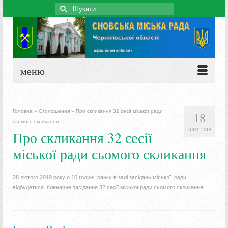
Search
for:
меню
Головна
»
Оголошення
»
Про скликання 32 сесії міської ради
18
сьомого скликання
ЛЮТ 2019
Про скликання 32 сесії
міської ради сьомого скликання
28 лютого 2019 року о 10 годині ранку в залі засідань міської ради
відбудеться пленарне засідання 32 сесії міської ради сьомого скликання.