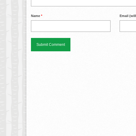
Name
*
Email (wil