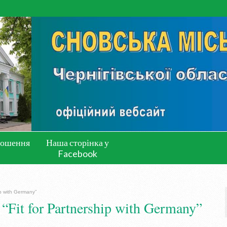
лошення
Наша сторінка у
Facebook
p with Germany”
Fit for Partnership with Germany”