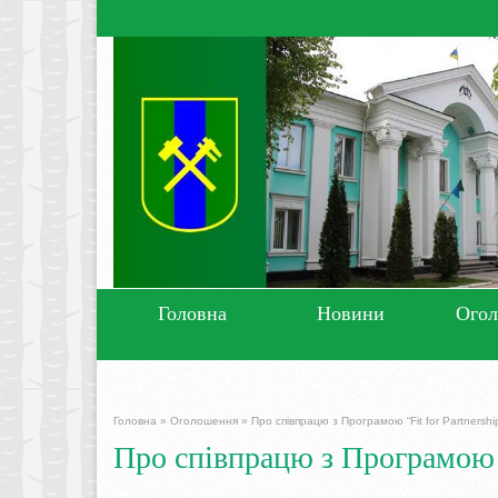
Головна
Новини
Ого
Головна
»
Оголошення
»
Про співпрацю з Програмою “Fit for Partnershi
Про співпрацю з Програмою “