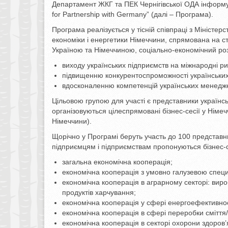
Департамент ЖКГ та ПЕК Чернігівської ОДА інформує
for Partnership with Germany” (далі – Програма).
Програма реалізується у тісній співпраці з Міністер
економіки і енергетики Німеччини, спрямована на ст
Україною та Німеччиною, соціально-економічний розв
виходу українських підприємств на міжнародні ри
підвищенню конкурентоспроможності українських
вдосконаленню компетенцій українських менеджер
Цільовою групою для участі є представники українс
організовуються цілеспрямовані бізнес-сесії у Німе
Німеччини).
Щорічно у Програмі беруть участь до 100 представни
підприємцям і підприємствам пропонуються бізнес-с
загальна економічна кооперація;
економічна кооперація з умовно галузевою спец
економічна кооперація в аграрному секторі: виро
продуктів харчування;
економічна кооперація у сфері енергоефективнос
економічна кооперація в сфері переробки сміття/ е
економічна кооперація в секторі охорони здоров’я