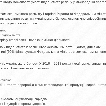
 щодо можливості участі підприємств регіону у міжнародній програм
ством економічного розвитку і торгівлі України та Федеральним мініс
имулювання розвитку українського бізнесу, економічне співробітниц
иток регіонів та сприяє:
нки;
 підприємств;
ів у сфері зовнішньоекономічної діяльності.
ьких підприємств із зовнішньоекономічним потенціалом, для яких
ччині (90% фінансується Федеральним міністерством економіки і ен
ків українського бізнесу. У 2018 – 2019 роках українським управлін
есії в Німеччині за напрямками:
ифікою:
бництво та переробка сільськогосподарської продукції, виробництв
ті;
кологічної утилізації відходів;
 / індустрії охорони здоров’я.