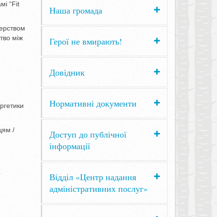
і “Fit
Наша громада
терством
тво між
Герої не вмирають!
Довідник
Нормативні документи
ергетики
цям /
Доступ до публічної
інформації
о
Відділ «Центр надання
адміністративних послуг»