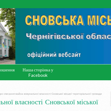
лошення
Наша сторінка у
Facebook
ро списання майна комунальної власності Сновської міської територіальної громади
ної власності Сновської міської