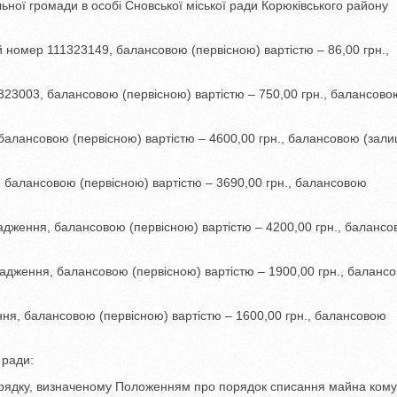
ьної громади в особі Сновської міської ради Корюківського району
й номер 111323149, балансовою (первісною) вартістю – 86,00 грн.,
1323003, балансовою (первісною) вартістю – 750,00 грн., балансово
, балансовою (первісною) вартістю – 4600,00 грн., балансовою (зал
я, балансовою (первісною) вартістю – 3690,00 грн., балансовою
насадження, балансовою (первісною) вартістю – 4200,00 грн., баланс
насадження, балансовою (первісною) вартістю – 1900,00 грн., баланс
ження, балансовою (первісною) вартістю – 1600,00 грн., балансовою
 ради:
рядку, визначеному Положенням про порядок списання майна кому