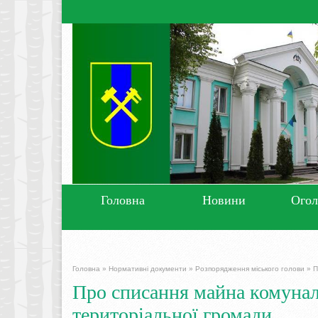
Головна
Новини
Ого
Головна
»
Нормативні документи
»
Розпорядження міського голови
»
П
Про списання майна комуналь
територіальної громади