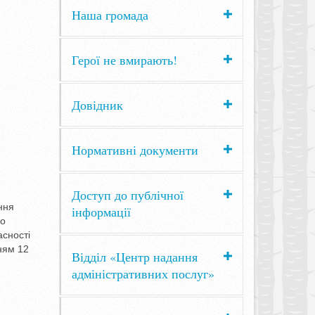
Наша громада
Герої не вмирають!
Довідник
Нормативні документи
Доступ до публічної
ння
інформації
що
сності
ням 12
Відділ «Центр надання
адміністративних послуг»