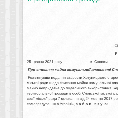
С
Р
25 травня 2021 року м
Про списання майна комунальної власності
Сн
Розглянувши подання старости Хотуницького старос
міської ради щодо списання майна комунальної влас
майно непридатне до подальшого використання, ке
територіальної громади в особі Сновської міської р
сесії міської ради 7 скликання від 24 жовтня 2017 р
самоврядування в Україні»,
з о б о в ’ я з у ю: