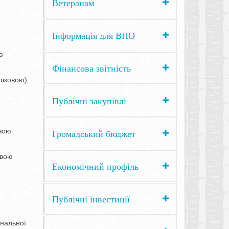
Ветеранам
Інформація для ВПО
ю
Фінансова звітність
ишковою)
Публічні закупівлі
овою
Громадський бюджет
овою
Економічний профіль
Публічні інвестиції
нальної