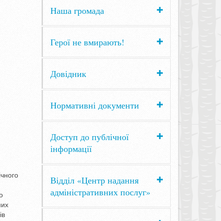
Наша громада
Герої не вмирають!
Довідник
Нормативні документи
Доступ до публічної
інформації
ічного
Відділ «Центр надання
адміністративних послуг»
о
них
ів