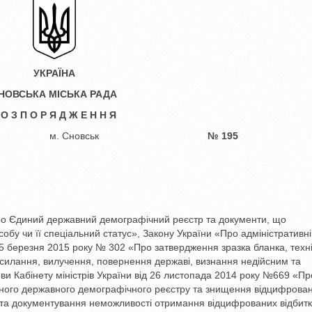
УКРАЇНА
НОВСЬКА МІСЬКА РАДА
 О З П О Р Я Д Ж Е Н Н Я
 2025 року м. Сновськ
№
195
«Про Єдиний державний демографічний реєстр та документи, що
обу чи її спеціальний статус», Закону України «Про адміністративні
 25 березня 2015 року № 302 «Про затвердження зразка бланка, техн
есилання, вилучення, повернення державі, визнання недійсним та
и Кабінету міністрів України від 26 листопада 2014 року №669 «Пр
ного державного демографічного реєстру та знищення відцифрова
я та документування неможливості отримання відцифрованих відбитк