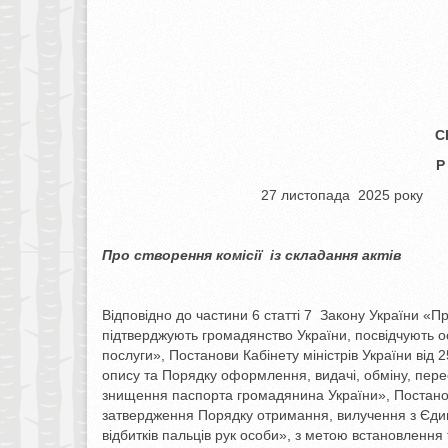
С
Р
27 листопада
Про створення комісії
із складання актів
Відповідно до частини 6 статті 7 Закону України 
підтверджують громадянство України, посвідчують ос
послуги», Постанови Кабінету міністрів України від
опису та Порядку оформлення, видачі, обміну, пер
знищення паспорта громадянина України», Постанов
затвердження Порядку отримання, вилучення з Єди
відбитків пальців рук особи», з метою встановленн