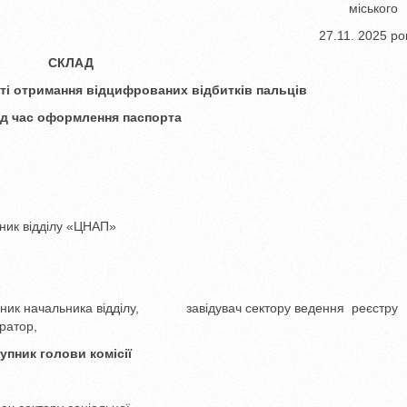
міського голо
27.11. 2025 року №
СКЛАД
ті отримання відцифрованих відбитків пальців
ід час оформлення паспорта
к відділу «ЦНАП»
чальника відділу, завідувач сектору ведення реєстру
тратор,
 комісії