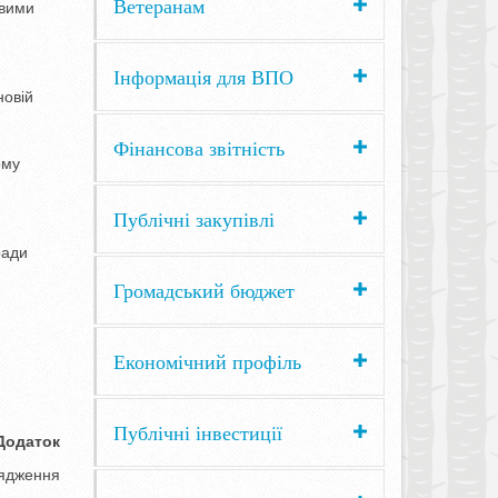
Ветеранам
овими
Інформація для ВПО
новій
Фінансова звітність
ому
Публічні закупівлі
ради
Громадський бюджет
Економічний профіль
Публічні інвестиції
одаток
ня