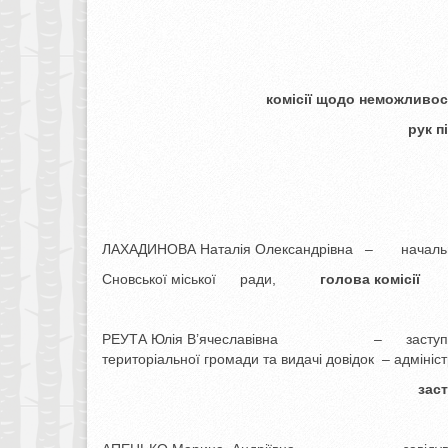
комісії щодо неможливос
рук п
ЛАХАДИНОВА Наталія Олександрівна – начальни
Сновської міської ради,
голова комісії
РЕУТА Юлія В’ячеславівна – заступник на
територіальної громади та видачі довідок – адмініс
заступник голови