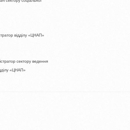
ектору соціальної
ор відділу «ЦНАП»
тор сектору ведення
ідділу «ЦНАП»