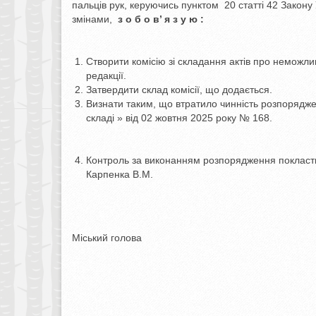
пальців рук, керуючись пунктом 20 статті 42 Закон
змінами,
з о б о в’ я з у ю :
Створити комісію зі складання актів про неможлив
редакції.
Затвердити склад комісії, що додається.
Визнати таким, що втратило чинність розпоряджен
складі » від 02 жовтня 2025 року № 168.
Контроль за виконанням розпорядження покласти 
Карпенка В.М.
Міський голова Олексан