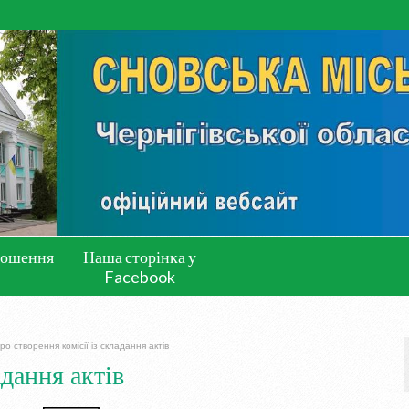
лошення
Наша сторінка у
Facebook
ро створення комісії із складання актів
адання актів