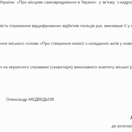
у України «Про місцеве самоврядування в Україні» у зв’язку з кадр
ість отримання відцифрованих відбитків пальців рук, виклавши її у 
ня міського голови «Про створення комісії з складання актів у нов
на керуючого справами (секретаря) виконавчого комітету міської 
др МЕДВЕДЬОВ
Д
до розпоряджен