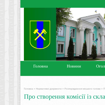
Головна
Новини
Ого
Головна
»
Нормативні документи
»
Розпорядження міського голови
»
П
Про створення комісії із скл