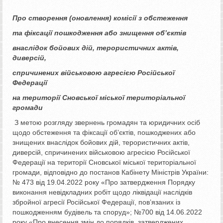
Про створення (оновлення) комісії з обстеження
та фіксації пошкодження або знищення об’єктів
внаслідок бойових дій, терористичних актів,
диверсій,
спричинених військовою агресією Російської
Федерації
на території Сновської міської територіальної
громади
З метою розгляду звернень громадян та юридичних осіб
щодо обстеження та фіксації об’єктів, пошкоджених або
знищених внаслідок бойових дій, терористичних актів,
диверсій, спричинених військовою агресією Російської
Федерації на території Сновської міської територіальної
громади, відповідно до постанов Кабінету Міністрів України:
№ 473 від 19.04.2022 року «Про затвердження Порядку
виконання невідкладних робіт щодо ліквідації наслідків
збройної агресії Російської Федерації, пов’язаних із
пошкодженням будівель та споруд»; №700 від 14.06.2022
року «Про внесення змін до порядків, затверджених