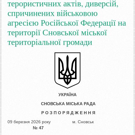
терористичних актів, диверсій,
спричинених військовою
агресією Російської Федерації на
території Сновської міської
територіальної громади
У
КРАЇНА
СНОВСЬКА МІСЬКА РАДА
Р О З П О Р Я Д Ж Е Н Н Я
09 березня 2026 року м. Сновськ
№ 47