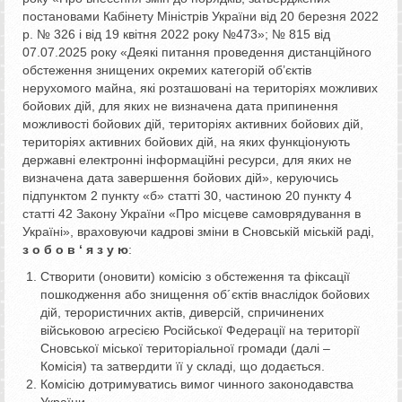
постановами Кабінету Міністрів України від 20 березня 2022
р. № 326 і від 19 квітня 2022 року №473»; № 815 від
07.07.2025 року «Деякі питання проведення дистанційного
обстеження знищених окремих категорій об’єктів
нерухомого майна, які розташовані на територіях можливих
бойових дій, для яких не визначена дата припинення
можливості бойових дій, територіях активних бойових дій,
територіях активних бойових дій, на яких функціонують
державні електронні інформаційні ресурси, для яких не
визначена дата завершення бойових дій», керуючись
підпунктом 2 пункту «б» статті 30, частиною 20 пункту 4
статті 42 Закону України «Про місцеве самоврядування в
Україні», враховуючи кадрові зміни в Сновській міській раді,
з о б о в ‘ я з у ю
:
Створити (оновити) комісію з обстеження та фіксації
пошкодження або знищення об´єктів внаслідок бойових
дій, терористичних актів, диверсій, спричинених
військовою агресією Російської Федерації на території
Сновської міської територіальної громади (далі –
Комісія) та затвердити її у складі, що додається.
Комісію дотримуватись вимог чинного законодавства
України.