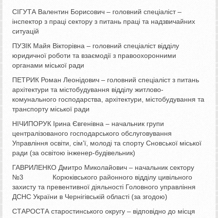
СІГУТА Валентин Борисович – головний спеціаліст –
інспектор з праці сектору з питань праці та надзвичайних
ситуацій
ПУЗІК Майя Вікторівна – головний спеціаліст відділу
юридичної роботи та взаємодії з правоохоронними
органами міської ради
ПЕТРИК Роман Леонідович – головний спеціаліст з питань
архітектури та містобудування відділу житлово-
комунального господарства, архітектури, містобудування та
транспорту міської ради
НІЧИПОРУК Ірина Євгенівна – начальник групи
централізованого господарського обслуговування
Управління освіти, сім’ї, молоді та спорту Сновської міської
ради (за освітою інженер-будівельник)
ГАВРИЛЕНКО Дмитро Миколайович – начальник сектору
№3 Корюківського районного відділу цивільного
захисту та превентивної діяльності Головного управління
ДСНС України в Чернігівській області (за згодою)
СТАРОСТА старостинського округу – відповідно до місця