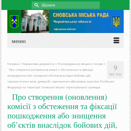
Search
for:
меню
Головна
»
Нормативні документи
»
Розпорядження міського голови
»
9
Про створення (оновлення) комісії з обстеження та фіксації
БЕР 2026
пошкодження або знищення об’єктів внаслідок бойових дій,
терористичних актів, диверсій, спричинених військовою агресією Російської
Федерації на території Сновської міської територіальної громади
Про створення (оновлення)
комісії з обстеження та фіксації
пошкодження або знищення
об’єктів внаслідок бойових дій,