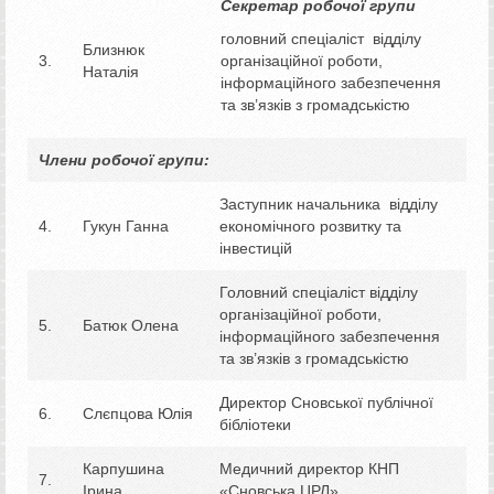
Секретар робочої групи
головний спеціаліст відділу
Близнюк
3.
організаційної роботи,
Наталія
інформаційного забезпечення
та зв’язків з громадськістю
Члени робочої групи:
Заступник начальника відділу
4.
Гукун Ганна
економічного розвитку та
інвестицій
Головний спеціаліст відділу
організаційної роботи,
5.
Батюк Олена
інформаційного забезпечення
та зв’язків з громадськістю
Директор Сновської публічної
6.
Слєпцова Юлія
бібліотеки
Карпушина
Медичний директор КНП
7.
Ірина
«Сновська ЦРЛ»