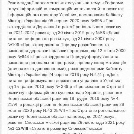
Рекомендації парламентських слухань на тему: «Реформи
галузі інформаційно-комунікаційних технологій та розвиток
інформаційного простору України», постановами Кабінету
Міністрів України від 05 серпня 2020 року №695 «Про
затвердження Державної стратегії регіонального розвитку
на 2021-2027 роки»», від 30 січня 2019 року №56 «Деякі
питання цифорового розвитку», від 31 січня 2007 року
№106 «Про затвердження Порядку розроблення та
виконання державних цільових програм», від 12 квітня 2000
року №644 «Про затвердження Порядку формування та
виконання регіональної програми і проекту інформатизації»
(зі змінами та доповненнями), розпорядженнями Кабінету
Міністрів України від 24 червня 2016 року №474-р «Деякі
питання реформування державного управління України»,
від 15 травня 2013 року № 386-р «Про схвалення Стратегії
розвитку інформаційного суспільства в Україні», рішенням
Чернігівської обласної ради від 18 грудня 2019 року № 4-
21/VII в редакції рішення Чернігівської обласної ради від 28
жовтня 2020 року №43-25/VII «Про Стратегію регіонального
розвитку Чернігівської області на період до 2027 року»;
рішення Сновської міської ради від 26 листопада 2021 року
№
1­­­-12/VІІІ
«Стратегії розвитку Сновської міської