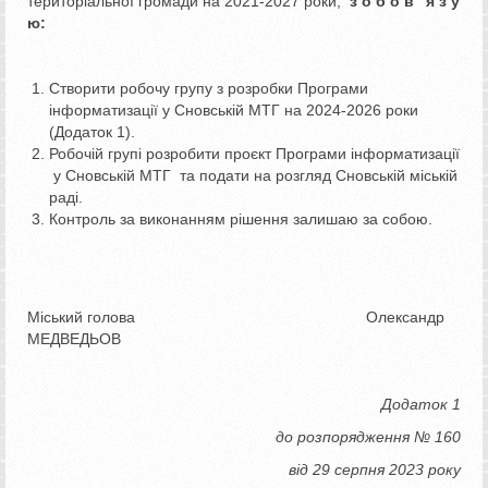
територіальної громади на 2021-2027 роки,
з о б о в ’ я з у
ю
:
Створити робочу групу з розробки Програми
інформатизації у Сновській МТГ на 2024-2026 роки
(Додаток 1).
Робочій групі розробити проєкт Програми інформатизації
у Сновській МТГ та подати на розгляд Сновській міській
раді.
Контроль за виконанням рішення залишаю за собою.
Міський голова Олександр
МЕДВЕДЬОВ
Додаток 1
до розпорядження № 160
від 29 серпня 2023 року