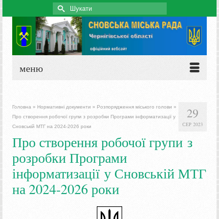
Search
for:
меню
Головна
»
Нормативні документи
»
Розпорядження міського голови
»
29
Про створення робочої групи з розробки Програми інформатизації у
СЕР 2023
Сновській МТГ на 2024-2026 роки
Про створення робочої групи з
розробки Програми
інформатизації у Сновській МТГ
на 2024-2026 роки