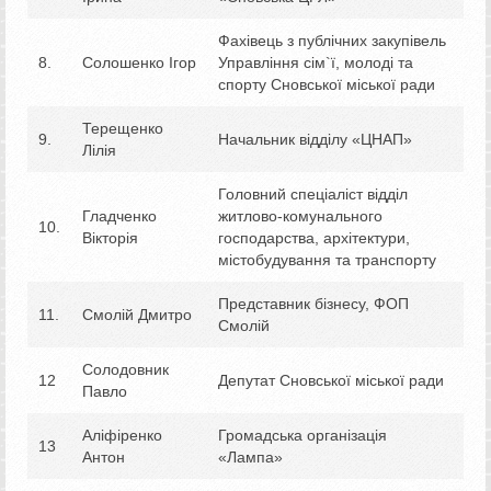
Фахівець з публічних закупівель
8.
Солошенко Ігор
Управління сім`ї, молоді та
спорту Сновської міської ради
Терещенко
9.
Начальник відділу «ЦНАП»
Лілія
Головний спеціаліст відділ
Гладченко
житлово-комунального
10.
Вікторія
господарства, архітектури,
містобудування та транспорту
Представник бізнесу, ФОП
11.
Смолій Дмитро
Смолій
Солодовник
12
Депутат Сновської міської ради
Павло
Аліфіренко
Громадська організація
13
Антон
«Лампа»