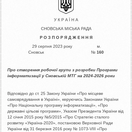
У К Р А Ї Н А
СНОВСЬКА МІСЬКА РАДА
Р О З П О Р Я Д Ж Е Н Н Я
29 серпня 2023 року м.
Сновськ №
160
Про створення робочої групи
з розробки Програми
інформатизації
у Сновській МТГ на 2024-2026 роки
Відповідно до ст. 25 Закону України «Про місцеве
самоврядування в Україні», керуючись Законами України
«Про Національну програму інформатизації», «Про
державні цільові програми», Указом Президента України від
12 січня 2015 року №5/2015 «Про Стратегію сталого
розвитку «Україна-2020», постановою Верховної Ради
України від 31 березня 2016 року № 1073-VIII «Про