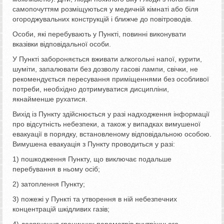
самопочуттям розміщуються у медичній кімнаті або біля
огороджувальних конструкцій і ближче до повітроводів.
Особи, які перебувають у Пункті, повинні виконувати
вказівки відповідальної особи.
У Пункті забороняється вживати алкогольні напої, курити,
шуміти, запалювати без дозволу гасові лампи, свічки, не
рекомендується пересування приміщеннями без особливої
потреби, необхідно дотримуватися дисципліни,
якнайменше рухатися.
Вихід із Пункту здійснюється у разі надходження інформації
про відсутність небезпеки, а також у випадках вимушеної
евакуації в порядку, встановленому відповідальною особою.
Вимушена евакуація з Пункту проводиться у разі:
1) пошкодження Пункту, що виключає подальше
перебування в ньому осіб;
2) затоплення Пункту;
3) пожежі у Пункті та утворення в ній небезпечних
концентрацій шкідливих газів;