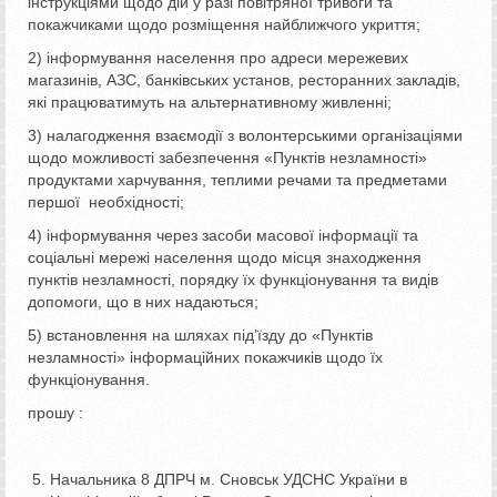
інструкціями щодо дій у разі повітряної тривоги та
покажчиками щодо розміщення найближчого укриття;
2) інформування населення про адреси мережевих
магазинів, АЗС, банківських установ, ресторанних закладів,
які працюватимуть на альтернативному живленні;
3) налагодження взаємодії з волонтерськими організаціями
щодо можливості забезпечення «Пунктів незламності»
продуктами харчування, теплими речами та предметами
першої необхідності;
4) інформування через засоби масової інформації та
соціальні мережі населення щодо місця знаходження
пунктів незламності, порядку їх функціонування та видів
допомоги, що в них надаються;
5) встановлення на шляхах під’їзду до «Пунктів
незламності» інформаційних покажчиків щодо їх
функціонування.
прошу :
Начальника 8 ДПРЧ м. Сновськ УДСНС України в