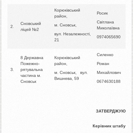
Корюківський
Росик
район,
Світлана
Сновський
м. Сновськ,
2.
Миколаївна
ліцей №2
вул. Незалежності,
0974065690
21
Силенко
8 Державна
Корюківський
Пожежно-
район,
Роман
3.
рятувальна
м. Сновськ, вул.
Михайлович
частина м.
Вишнева, 59
Сновськ
0674630188
ЗАТВЕРДЖУЮ
Керівник штабу