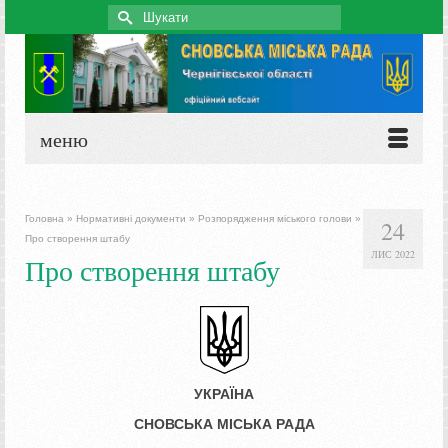
Search
for:
меню
Головна
»
Нормативні документи
»
Розпорядження міського голови
»
24
Про створення штабу
ЛИС 2022
Про створення штабу
УКРАЇНА
СНОВСЬКА МІСЬКА РАДА