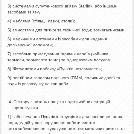
3) системами супутникового зв’язку Starlink, або іншими
засобами зв’язку;
4) меблями (стільці, лавки, столи);
5) ємностями для питної та технічної води; вогнегасниками;
6) медичними аптечками із засобами для надання
долікарської допомоги;
7) засобами приготування гарячих напоїв (чайники,
термоси, термопоти тощо) та одноразовим посудом.
8) біотуалетами поблизу «Пунктів незламності»;
9) постійним запасом пального (ПММ, паливних дров) та
води із розрахунку на три доби.
Сектору з питань праці та надзвичайних ситуацій
організувати:
1) забезпечення Пунктів інструкціями для населення щодо
порядку дій у разі порушення роботи систем
життєзабезпечення з урахуванням всіх можливих ризиків та