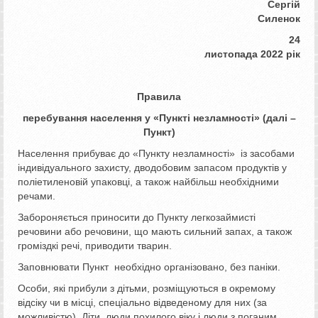
Сергій
Силенок
24
листопада 2022 рік
Правила
перебування населення у «Пункті незламності» (далі –
Пункт)
Населення прибуває до «Пункту незламності» із засобами
індивідуального захисту, дводобовим запасом продуктів у
поліетиленовій упаковці, а також найбільш необхідними
речами.
Забороняється приносити до Пункту легкозаймисті
речовини або речовини, що мають сильний запах, а також
громіздкі речі, приводити тварин.
Заповнювати Пункт необхідно організовано, без паніки.
Особи, які прибули з дітьми, розміщуються в окремому
відсіку чи в місці, спеціально відведеному для них (за
можливістю). Діти, люди похилого віку і люди з поганим