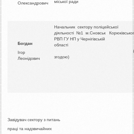
міської ради
Олександрович
Начальник
сектору поліцейської
діяльності №1 м.Сновськ Корюківсько
РВП ГУ НП у Чернігівській
Богдан
області
Ігор
згодою)
Леонідович
Завідувач сектору з питань
праці та надзвичайних