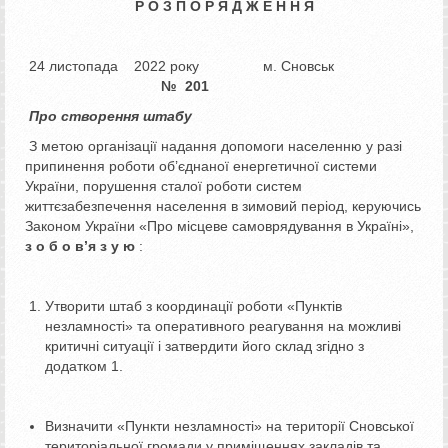
Р О З П О Р Я Д Ж Е Н Н Я
24 листопада 2022 року м. Сновськ
№ 201
Про створення штабу
З метою організації надання допомоги населенню у разі
припинення роботи об’єднаної енергетичної системи
України, порушення сталої роботи систем
життєзабезпечення населення в зимовий період, керуючись
Законом України «Про місцеве самоврядування в Україні»,
з
о б о в’я з у ю
:
Утворити штаб з координації роботи «Пунктів
незламності» та оперативного реагування на можливі
критичні ситуації і затвердити його склад згідно з
додатком 1.
Визначити «Пункти незламності» на території Сновської
територіальної громади у приміщеннях закладів та