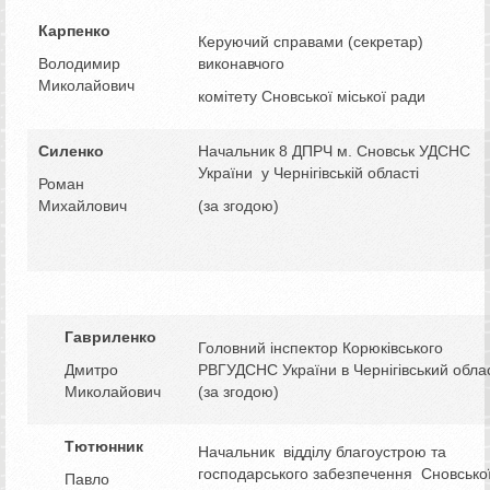
Карпенко
Керуючий справами (секретар)
Володимир
виконавчого
Миколайович
комітету Сновської міської ради
Силенко
Начальник 8 ДПРЧ м. Сновськ УДСНС
України у Чернігівській області
Роман
Михайлович
(за згодою)
Гавриленко
Головний інспектор Корюківського
Дмитро
РВГУДСНС України в Чернігівський облас
Миколайович
(за згодою)
Тютюнник
Начальник відділу благоустрою та
господарського забезпечення Сновсько
Павло