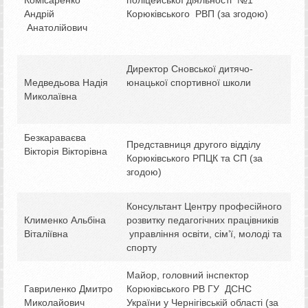
Андрій
Корюківського РВП (за згодою)
Анатолійович
Директор Сновської дитячо-
Медведьова Надія
юнацької спортивної школи
Миколаївна
Безкараваєва
Представниця другого відділу
Вікторія Вікторівна
Корюківського РПЦК та СП (за
згодою)
Консультант Центру професійного
Клименко Альбіна
розвитку педагогічних працівників
Віталіївна
управління освіти, сім’ї, молоді та
спорту
Майор, головний інспектор
Гавриленко Дмитро
Корюківського РВ ГУ ДСНС
Миколайович
України у Чернігівській області (за