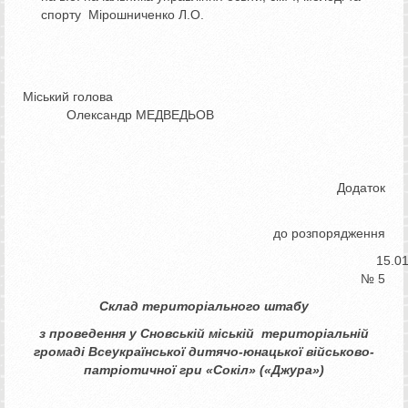
спорту Мірошниченко Л.О.
Міський голова
Олександр МЕДВЕДЬОВ
Додаток
до розпорядження
15.01.202
№ 5
Склад
територіального штабу
з
проведення у Сновській міській територіальній
громаді Всеукраїнської дитячо-юнацької військово-
патріотичної гри «Сокіл» («Джура»)