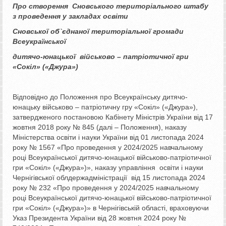
Про створення Сновського територіального
штабу
з проведення у закладах освіти
Сновської
об`єднаної територіальної громади
Всеукраїнської
дитячо-юнацької в
ійськово – патріотичної гри
«Сокіл» («Джура»)
Відповідно до Положення про Всеукраїнську дитячо-
юнацьку військово – патріотичну гру «Сокіл» («Джура»),
затвердженого постановою Кабінету Міністрів України від 17
жовтня 2018 року № 845 (далі – Положення), наказу
Міністерства освіти і науки України від 01 листопада 2024
року № 1567 «Про проведення у 2024/2025 навчальному
році Всеукраїнської дитячо-юнацької військово-патріотичної
гри «Сокіл» («Джура»)», наказу управління освіти і науки
Чернігівської облдержадміністрації від 15 листопада 2024
року № 232 «Про проведення у 2024/2025 навчальному
році Всеукраїнської дитячо-юнацької військово-патріотичної
гри «Сокіл» («Джура»)» в Чернігівській області, враховуючи
Указ Президента України від 28 жовтня 2024 року №