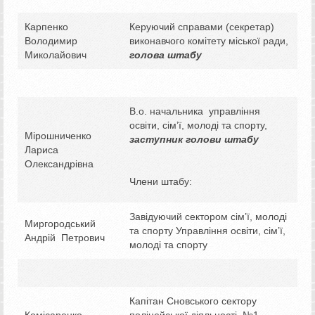
Карпенко
Керуючий справами (секретар)
Володимир
виконавчого комітету міської ради,
Миколайович
голова штабу
В.о. начальника управління
освіти, сім’ї, молоді та спорту,
Мірошниченко
заступник голови штабу
Лариса
Олександрівна
Члени штабу:
Завідуючий сектором сім’ї, молоді
Миргородський
та спорту Управління освіти, сім’ї,
Андрій Петрович
молоді та спорту
Капітан Сновського сектору
Комісаренко
поліцейської діяльності №1