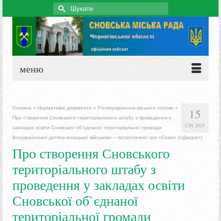
Search
for:
меню
Головна
»
Нормативні документи
»
Розпорядження міського голови
»
15
Про створення Сновського територіального штабу з проведення у
СІЧ 2025
закладах освіти Сновської об`єднаної територіальної громади
Всеукраїнської дитячо-юнацької військово – патріотичної гри «Сокіл» («Джура»)
Про створення Сновського
територіального штабу з
проведення у закладах освіти
Сновської об`єднаної
територіальної громади