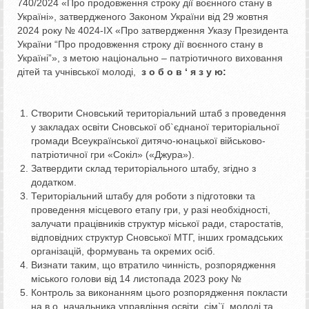
740/2024 «Про продовження строку дії воєнного стану в
Україні», затвердженого Законом України від 29 жовтня
2024 року № 4024-ІХ «Про затвердження Указу Президента
України “Про продовження строку дії воєнного стану в
Україні”», з метою національно – патріотичного виховання
дітей та учнівської молоді,
з о б о в ‘ я з у ю:
Створити Сновський територіальний штаб з проведення
у закладах освіти Сновської об`єднаної територіальної
громади Всеукраїнської дитячо-юнацької військово-
патріотичної гри «Сокіл» («Джура»).
Затвердити склад територіального штабу, згідно з
додатком.
Територіальний штабу для роботи з підготовки та
проведення місцевого етапу гри, у разі необхідності,
залучати працівників структур міської ради, старостатів,
відповідних структур Сновської МТГ, інших громадських
організацій, формувань та окремих осіб.
Визнати таким, що втратило чинність, розпорядження
міського голови від 14 листопада 2023 року №
Контроль за виконанням цього розпорядження покласти
на в.о. начальника управління освіти, сім`ї, молоді та