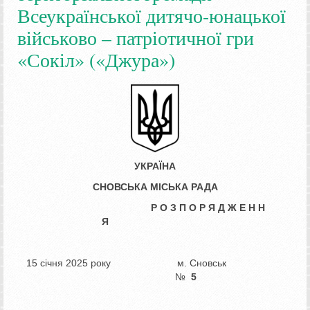
Всеукраїнської дитячо-юнацької
військово – патріотичної гри
«Сокіл» («Джура»)
УКРАЇНА
СНОВСЬКА МІСЬКА РАДА
Р О З П О Р Я Д Ж Е Н Н
Я
15 січня 2025 року м. Сновськ
№
5