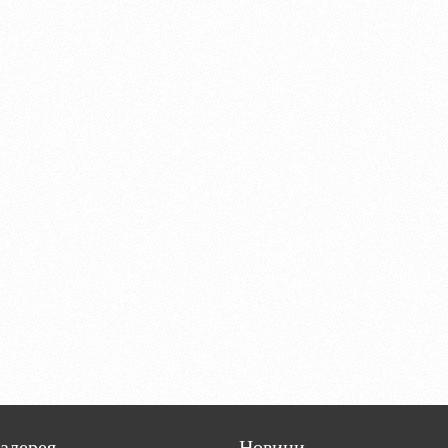
алерея
Новини