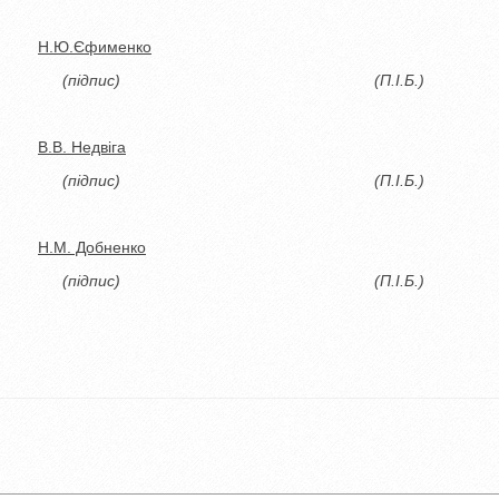
___
Н.Ю.Єфименко
пис)
(
П.І.Б.)
___
В.В.
Недвіга
пис)
(
П.І.Б.)
___
Н.М.
Добненко
пис)
(
П.І.Б.)