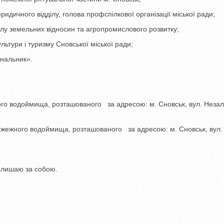
идичного відділу, голова профспілкової організації міської ради;
лу земельних відносин та агропромислового розвитку;
льтури і туризму Сновської міської ради;
нальник».
ого водоймища, розташованого за адресою: м. Сновськ, вул. Незал
 пожежного водоймища, розташованого за адресою: м. Сновськ, вул.
алишаю за собою.