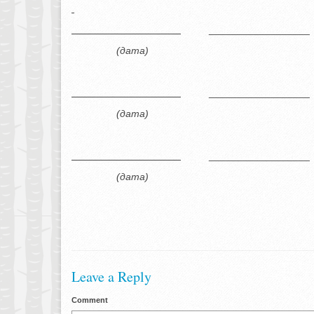
_______________
(дата) (під
_______________
(дата) (під
_______________
(дата) (під
Leave a Reply
Comment