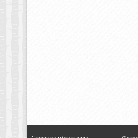
Сновська міська рада
Фотог