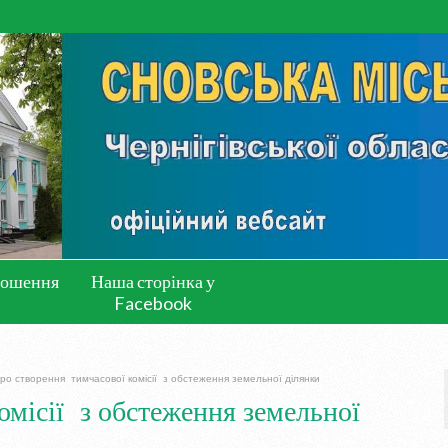
лошення
Наша сторінка у
Facebook
ро створення тимчасової комісії з обстеження земельної ділянки
омісії з обстеження земельної