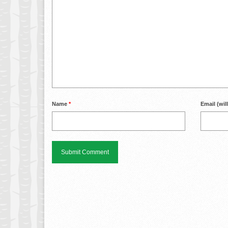
Name
*
Email (wil