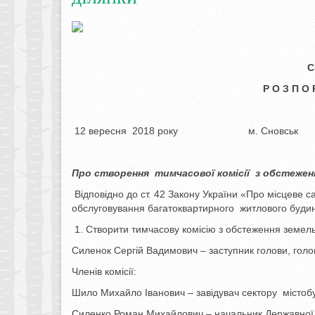
С
Р О З П О 
12 вересня 2018 року м
Про створення тимчасової комісії з
обстеженн
Відповідно до ст. 42 Закону України «Про місцеве с
обслуговування багатоквартирного житлового будин
Створити тимчасову комісію з обстеження земельн
Силенок Сергій Вадимович – заступник голови, голов
Членів комісії:
Шило Михайло Іванович – завідувач сектору містобу
Силенко Роман Михайлович – начальник Державної 