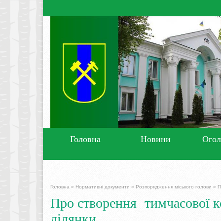
Головна
Новини
Ого
Головна
»
Нормативні документи
»
Розпорядження міського голови
»
П
Про створення тимчасової к
ділянки