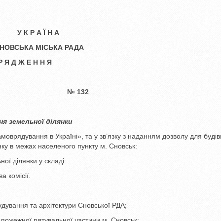
У К Р А Ї Н А
НОВСЬКА МІСЬКА РАДА
Р Я Д Ж Е Н Н Я
. Сновськ
№ 132
я земельної ділянки
амоврядування в Україні», та у зв’язку з наданням дозволу для будів
ку в межах населеного пункту м. Сновськ:
ої ділянки у складі:
а комісії.
дування та архітектури Сновської РДА;
пожежної рятувальної частини м. Сновськ;