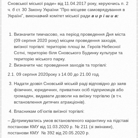
Сновської міської ради» від 11.04.2017 року, керуючись п. 2
ч.
б
ст. 30 Закону України “Про місцеве самоврядування в
Україні”, виконавчий комітет міської ради
в и р і ш и в:
Визначити тимчасово, на період проведення Дня міста
(09 серпня 2020 року) місцем проведення заходів,
виїзної торгівлі: територію площі ім. Героїв Небесної
Сотні, територію біля Сновського Будинку культури та
територію міського парку.
Визначити час проведення заходів та торгівлі:
2.1. 09 серпня 2020року з 14.00 до 21.00 год.
Надати дозвіл Сновській міській раді відповідно до заяв
фізичних, юридичних, приватних осіб підприємців або
громадян, видавати дозволи на виїзну торгівлю (в т.ч.
встановлення дитячих атракціонів).
Власникам об’єктів виїзної торгівлі:
– Дотримуватись умов встановленого карантину на підставі
постанови КМУ від 11.03.2020 р. № 211 (зі змінами),
постанови КМУ № 392 від 20.05.2020 р.