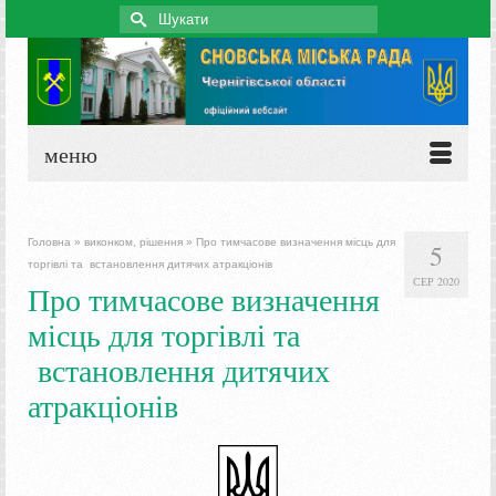
Search
for:
меню
Головна
»
виконком, рішення
»
Про тимчасове визначення місць для
5
торгівлі та встановлення дитячих атракціонів
СЕР 2020
Про тимчасове визначення
місць для торгівлі та
встановлення дитячих
атракціонів