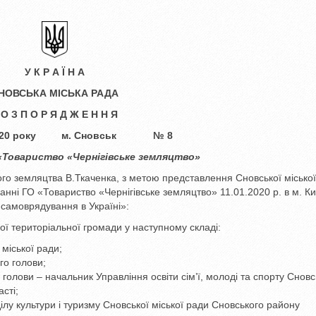
У К Р А Ї Н А
НОВСЬКА МІСЬКА РАДА
 О З П О Р Я Д Ж Е Н Н Я
 2020 року м. Сновськ № 8
 «Товариство
«Чернігівське земляцтво»
о земляцтва В.Ткаченка, з метою представлення Сновської міської
анні ГО «Товариство «Чернігівське земляцтво» 11.01.2020 р. в м. Ки
 самоврядування в Україні»:
ої територіальної громади у наступному складі:
іської ради;
го голови;
олови – начальник Управління освіти сім’ї, молоді та спорту Сновс
сті;
у культури і туризму Сновської міської ради Сновського району