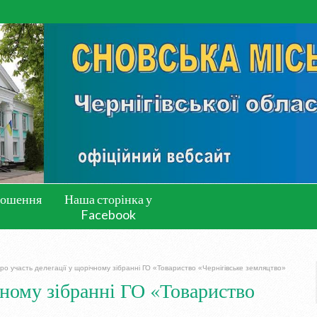
лошення
Наша сторінка у
Facebook
ро участь делегації у щорічному зібранні ГО «Товариство «Чернігівське земляцтво»
чному зібранні ГО «Товариство