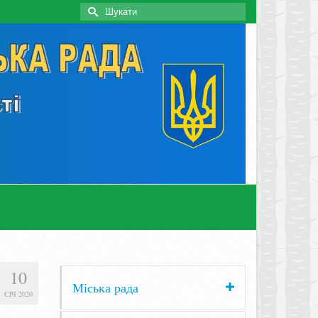
Search
for:
10
Міська рада
СІЧ 2020