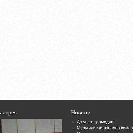
алерея
Новини
До уваги громадян!
Мультидисциплінарна кома