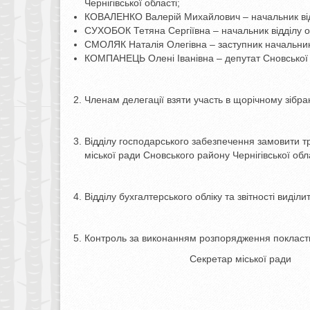
Чернігівської області;
КОВАЛЕНКО Валерій Михайлович – начальник від
СУХОБОК Тетяна Сергіївна – начальник відділу о
СМОЛЯК Наталія Олегівна – заступник начальника
КОМПАНЕЦЬ Олені Іванівна – депутат Сновської м
Членам делегації взяти участь в щорічному зібран
Відділу господарського забезпечення замовити тра
міської ради Сновського району Чернігівської обла
Відділу бухгалтерського обліку та звітності виділи
Контроль за виконанням розпорядження покласти
Секретар мі