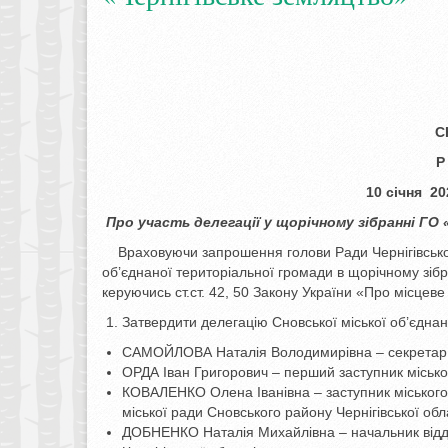
С
Р
10 січня
Про участь делегації у щорічному
зібранні ГО
Враховуючи запрошення голови Ради Чернігівськог
об’єднаної територіальної громади в щорічному зібр
керуючись ст.ст. 42, 50 Закону України «Про місцеве
Затвердити делегацію Сновської міської об’єднан
САМОЙЛОВА Наталія Володимирівна – секретар м
ОРДА Іван Григорович – перший заступник місько
КОВАЛЕНКО Олена Іванівна – заступник міського г
міської ради Сновського району Чернігівської обла
ДОБНЕНКО Наталія Михайлівна – начальник відділ