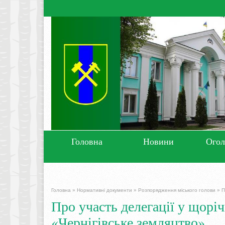
Головна
Новини
Ого
Головна
»
Нормативні документи
»
Розпорядження міського голови
»
П
Про участь делегації у щорі
«Чернігівське земляцтво»