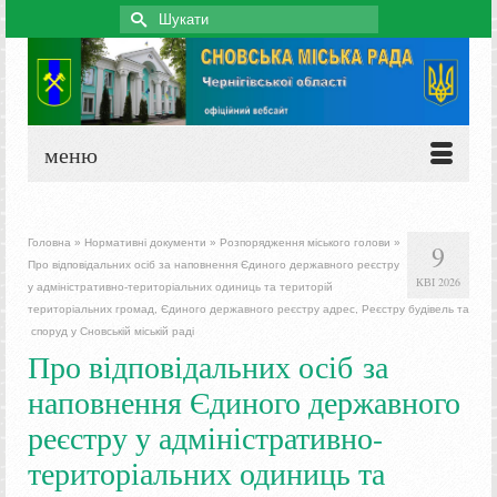
Search
for:
меню
Головна
»
Нормативні документи
»
Розпорядження міського голови
»
9
Про відповідальних осіб за наповнення Єдиного державного реєстру
КВІ 2026
у адміністративно-територіальних одиниць та територій
територіальних громад, Єдиного державного реєстру адрес, Реєстру будівель та
споруд у Сновській міській раді
Про відповідальних осіб за
наповнення Єдиного державного
реєстру у адміністративно-
територіальних одиниць та