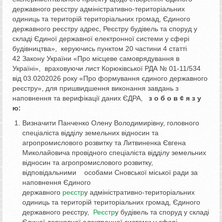
державного реєстру адміністративно-територіальних
одиниць та територій територіальних громад, Єдиного
державного реєстру адрес, Реєстру будівель та споруд у
складі Єдиної державної електронної системи у сфері
будівництва», керуючись пунктом 20 частини 4 статті
42 Закону України «Про місцеве самоврядування в
Україні», враховуючи лист Корюківської РДА № 01-11/534
від 03.0202026 року «Про формування єдиного державного
реєстру», для пришвидшення виконання завдань з
наповнення та верифікації даних ЄДРА,
з о б о в
¢
я з у
ю:
Визначити Панченко Олену Володимирівну, головного
спеціаліста відділу земельних відносин та
агропромислового розвитку та Литвиненка Євгена
Миколайовича провідного спеціаліста відділу земельних
відносин та агропромислового розвитку,
відповідальними особами Сновської міської ради за
наповнення Єдиного
державного
реєстр
у адміністративно-територіальних
одиниць та територій територіальних громад, Єдиного
державного реєстру,
Реєстр
у будівель та споруд у складі
Єдиної державної електронної системи у сфері