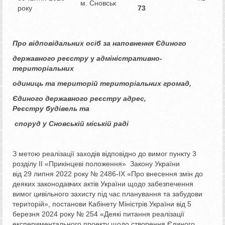
м. Сновськ
року
73
Про відповідальних осіб за наповнення Єдиного
державного реєстру
у
адміністративно-
територіальних
одиниць та територій територіальних громад,
Єдиного державного
реєстр
у
адрес,
Реєстр
у
будівель та
споруд у Сновській міській раді
З метою реалізації заходів відповідно до вимог пункту 3
розділу ІІ «Прикінцеві положення» Закону України
від 29 липня 2022 року № 2486-ІХ «Про внесення змін до
деяких законодавчих актів України щодо забезпечення
вимог цивільного захисту під час планування та забудови
територій», постанови Кабінету Міністрів України від 5
березня 2024 року № 254 «Деякі питання реалізації
експериментального проекту щодо створення Єдиного